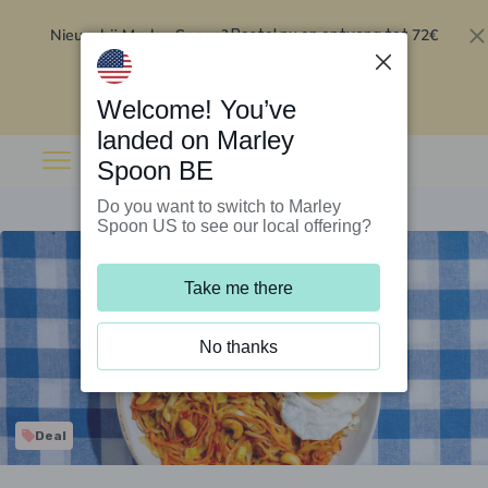
Nieuw bij Marley Spoon?
72€
Bestel nu en ontvang tot
korting op je eerste 5 boxen
.
Inwisselen
Welcome! You’ve
landed on Marley
Spoon BE
Do you want to switch to Marley
Spoon US to see our local offering?
Take me there
No thanks
Deal