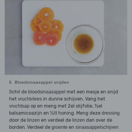
6. Bloedsinaasappel snijden
Schil de
met een mesje en snijd
bloedsinaasappel
het
in dunne schijven. Vang het
vruchtvlees
op en meng met 2el olijfolie, ½el
vruchtsap
balsamicoazijn en ½tl honing. Meng deze
dressing
door de
en verdeel de
dan over de
linzen
linzen
borden. Verdeel de
en
groente
sinaasappelschijven