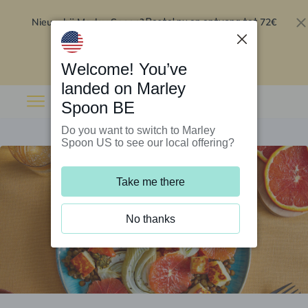
Nieuw bij Marley Spoon?
72€
Bestel nu en ontvang tot
korting op je eerste 5 boxen
.
Inwisselen
Welcome! You’ve
landed on Marley
Spoon BE
Do you want to switch to Marley
Spoon US to see our local offering?
Take me there
No thanks