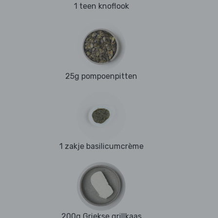
1 teen knoflook
25g pompoenpitten
1 zakje basilicumcrème
200g Griekse grillkaas