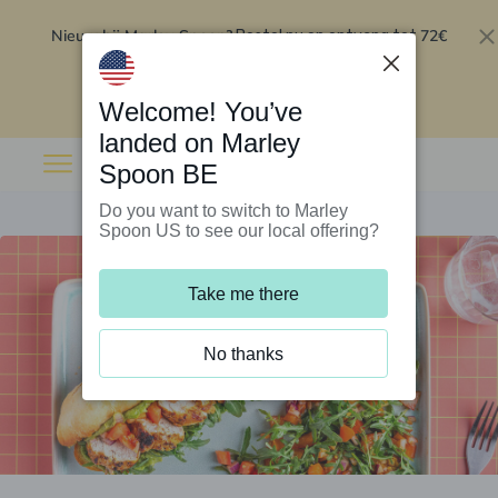
Nieuw bij Marley Spoon?
72€
Bestel nu en ontvang tot
korting op je eerste 5 boxen
.
Inwisselen
Welcome! You’ve
landed on Marley
Spoon BE
Do you want to switch to Marley
Spoon US to see our local offering?
Take me there
No thanks