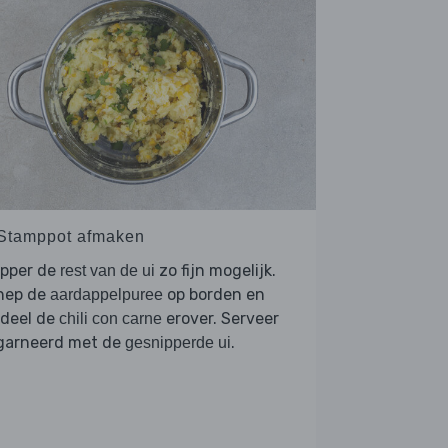
 Stamppot afmaken
ipper de
zo fijn mogelijk.
rest van de ui
hep de
op borden en
aardappelpuree
rdeel de
erover. Serveer
chili con carne
garneerd met de
.
gesnipperde ui