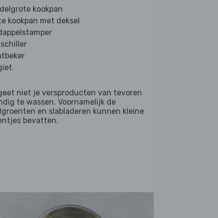
delgrote kookpan
te kookpan met deksel
dappelstamper
schiller
tbeker
giet
geet niet je versproducten van tevoren
ndig te wassen. Voornamelijk de
dgroenten en slabladeren kunnen kleine
entjes bevatten.