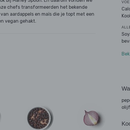
, ook bij Marley Spoon. En daarom vonden we
VOE
Onze chefs transformeerden het bekende
Cal
 van aardappels en maïs die je topt met een
Koo
en vegan gehakt.
ALL
Soy
bev
Bek
Wat
pep
olij
Ko