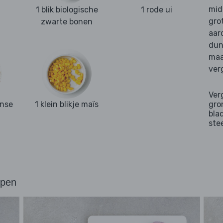
mid
1 blik biologische
1 rode ui
gro
zwarte bonen
aar
dun
maa
ver
Ver
anse
1 klein blikje maïs
gro
bla
ste
ppen