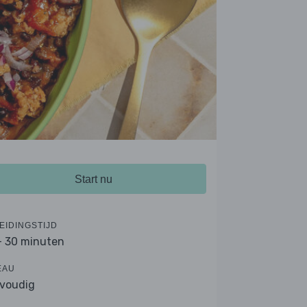
Start nu
EIDINGSTIJD
- 30 minuten
EAU
voudig