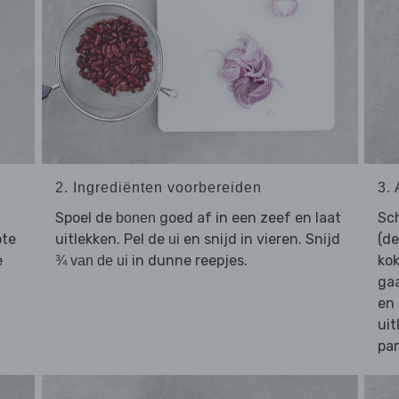
2. Ingrediënten voorbereiden
3.
Spoel de
goed af in een zeef en laat
Sch
bonen
ote
uitlekken. Pel de
en snijd in vieren. Snijd
(de
ui
e
in dunne reepjes.
kok
¾ van de ui
ga
en 
uit
pa