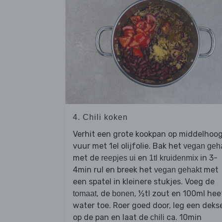
4. Chili koken
Verhit een grote kookpan op middelhoo
vuur met 1el olijfolie. Bak het
vegan geh
met de
en
in 3-
reepjes ui
1tl kruidenmix
4min rul en breek het
met
vegan gehakt
een spatel in kleinere stukjes. Voeg de
, de
, ½tl zout en 100ml hee
tomaat
bonen
water toe. Roer goed door, leg een deks
op de pan en laat de
ca. 10min
chili