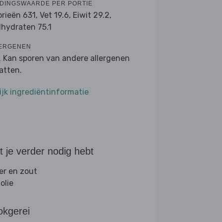
DINGSWAARDE PER PORTIE
orieën 631,
Vet 19.6,
Eiwit 29.2,
lhydraten 75.1
ERGENEN
. Kan sporen van andere allergenen
atten.
ijk ingrediëntinformatie
 je verder nodig hebt
er en zout
folie
okgerei