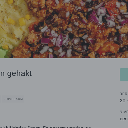
an gehakt
BER
ZUIVELARM
20 
NIV
een