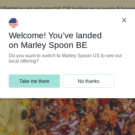
?
72€ korting op je eerste 5 boxen
Bestel nu en ontvang tot
t
Klantenservice
Welcome! You’ve landed
on Marley Spoon BE
Do you want to switch to Marley Spoon US to see our
local offering?
Take me there
No thanks