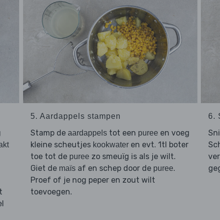
5. Aardappels stampen
6.
g
Stamp de
tot een
en voeg
Sn
aardappels
puree
kleine scheutjes
en evt. 1tl boter
Sc
akt
kookwater
toe tot de
zo smeuïg is als je wilt.
ve
puree
Giet de
af en schep door de
.
ge
maïs
puree
Proef of je nog peper en zout wilt
t
toevoegen.
el