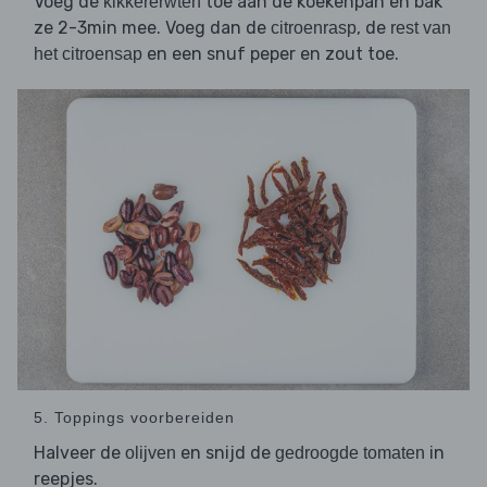
Voeg de
toe aan de koekenpan en bak
kikkererwten
ze 2-3min mee. Voeg dan de
, de
citroenrasp
rest van
en een snuf peper en zout toe.
het citroensap
5. Toppings voorbereiden
Halveer de
en snijd de
in
olijven
gedroogde tomaten
reepjes.