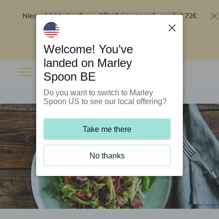
Nieuw bij Marley Spoon?
72€
Bestel nu en ontvang tot
korting op je eerste 5 boxen
.
Inwisselen
Welcome! You’ve
landed on Marley
Spoon BE
Do you want to switch to Marley
Spoon US to see our local offering?
Take me there
No thanks