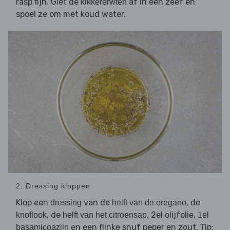
rasp fijn. Giet de
af in een zeef en
kikkererwten
spoel ze om met koud water.
2. Dressing kloppen
Klop een
van de
, de
dressing
helft van de oregano
, de
, 2el olijfolie,
knoflook
helft van het citroensap
1el
en een flinke snuf peper en zout.
:
basamicoazijn
Tip