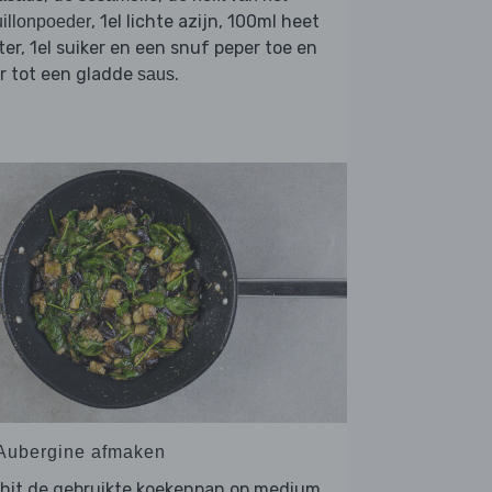
, 1el lichte azijn, 100ml heet
illonpoeder
er, 1el suiker en een snuf peper toe en
r tot een gladde
.
saus
 Aubergine afmaken
rhit de gebruikte koekenpan op medium