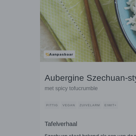
Aanpasbaar
Aubergine Szechuan-sty
met spicy tofucrumble
PITTIG
VEGAN
ZUIVELARM
EIWIT+
Tafelverhaal