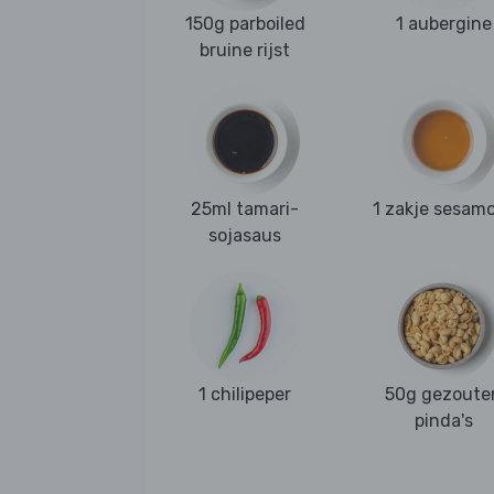
150g parboiled
1 aubergine
bruine rijst
25ml tamari-
1 zakje sesamo
sojasaus
1 chilipeper
50g gezoute
pinda's