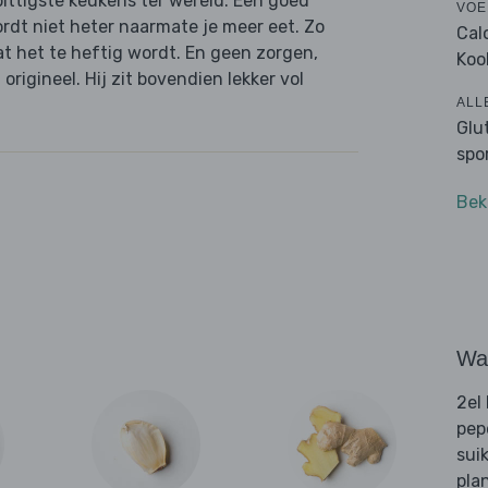
ittigste keukens ter wereld. Een goed
VOE
rdt niet heter naarmate je meer eet. Zo
Cal
at het te heftig wordt. En geen zorgen,
Koo
 origineel. Hij zit bovendien lekker vol
ALL
Glu
spo
Bek
Wat
2el
pep
sui
pla