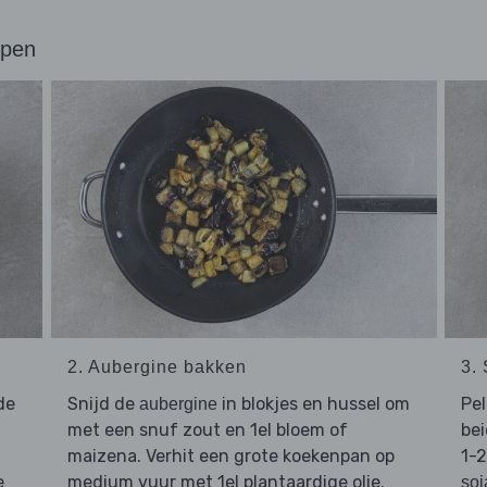
ppen
2. Aubergine bakken
3.
de
Snijd de
in blokjes en hussel om
Pe
aubergine
met een snuf zout en 1el bloem of
bei
maizena. Verhit een grote koekenpan op
1-2
e
medium vuur met 1el plantaardige olie.
soj