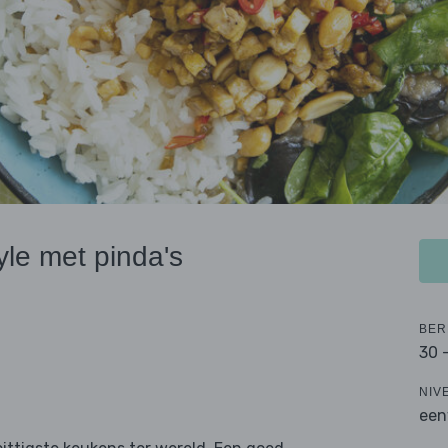
le met pinda's
BER
30 
NIV
een