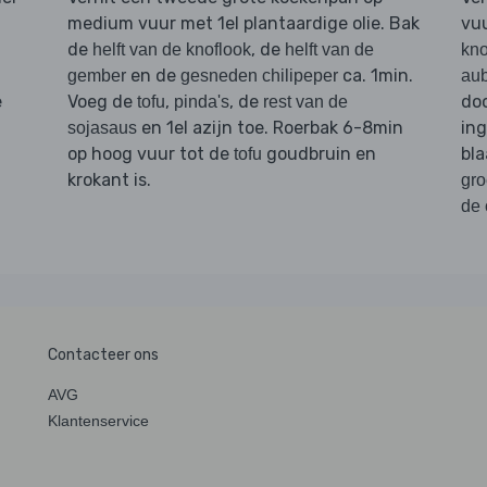
medium vuur met 1el plantaardige olie. Bak
vuu
de
, de
helft van de knoflook
helft van de
kno
en de
ca. 1min.
gember
gesneden chilipeper
aub
e
Voeg de
,
, de
doo
tofu
pinda's
rest van de
en 1el azijn toe. Roerbak 6-8min
ing
sojasaus
op hoog vuur tot de
goudbruin en
bla
tofu
krokant is.
gro
de 
Contacteer ons
AVG
Klantenservice