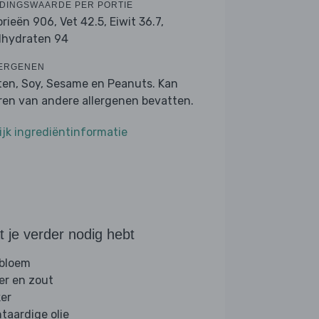
DINGSWAARDE PER PORTIE
orieën 906,
Vet 42.5,
Eiwit 36.7,
lhydraten 94
ERGENEN
ten, Soy, Sesame en Peanuts. Kan
ren van andere allergenen bevatten.
ijk ingrediëntinformatie
 je verder nodig hebt
 bloem
er en zout
ker
ntaardige olie