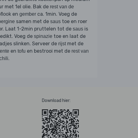
r met 1el olie. Bak de
rest van de
en
ca. 1min. Voeg de
flook
gember
samen met de
toe en roer
ergine
saus
r. Laat 1-2min pruttelen tot de
is
saus
edikt. Voeg de
toe en laat de
spinazie
adjes slinken. Serveer de
met de
rijst
en
en bestrooi met de
ente
tofu
rest van
.
chili
Download hier: