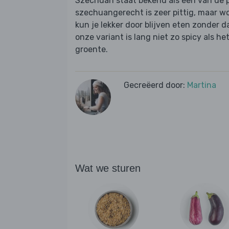
Szechuan staat bekend als een van de p
szechuangerecht is zeer pittig, maar wo
kun je lekker door blijven eten zonder d
onze variant is lang niet zo spicy als het
groente.
Gecreëerd door:
Martina
Wat we sturen