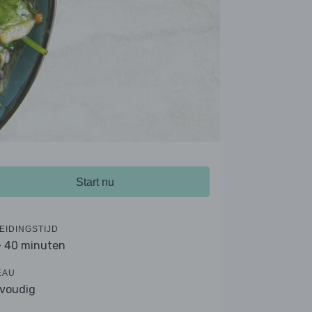
Start nu
EIDINGSTIJD
- 40 minuten
EAU
voudig