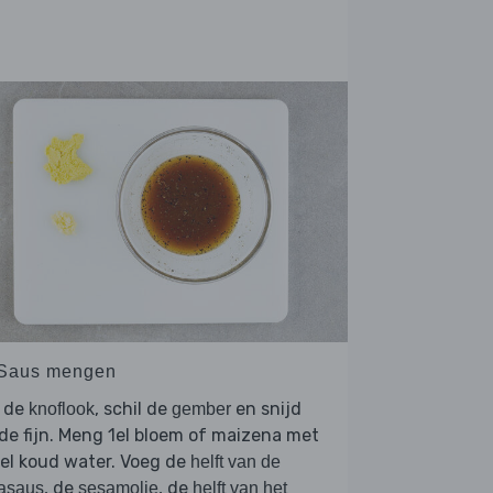
 Saus mengen
l de
, schil de
en snijd
knoflook
gember
de fijn. Meng 1el bloem of maizena met
el koud water. Voeg de
helft van de
, de
, de
asaus
sesamolie
helft van het