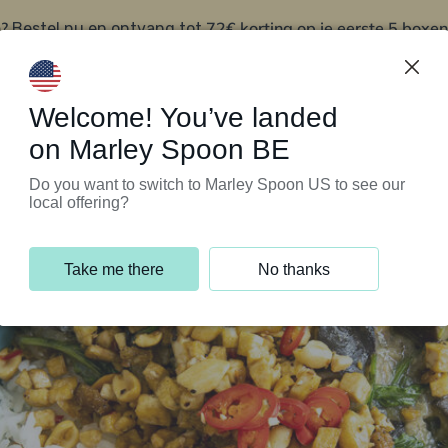
?
72€ korting op je eerste 5 boxen
Bestel nu en ontvang tot
t
Klantenservice
Welcome! You’ve landed
on Marley Spoon BE
Do you want to switch to Marley Spoon US to see our
local offering?
Take me there
No thanks