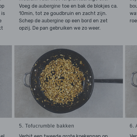
op
Voeg de
toe en bak de blokjes ca.
aubergine
bou
 is
10min, tot ze goudbruin en zacht zijn.
wat
e
Schep de
op een bord en zet
roe
aubergine
kt
opzij. De pan gebruiken we zo weer.
5. Tofucrumble bakken
6.
el
Verhit een tweede grote koekenpan op
Ve