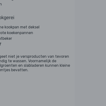
jn
okgerei
ine kookpan met deksel
rote koekenpannen
tbeker
f
geet niet je versproducten van tevoren
ndig te wassen. Voornamelijk de
dgroenten en slabladeren kunnen kleine
entjes bevatten.