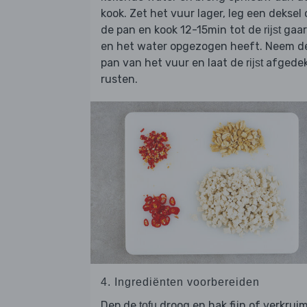
kook. Zet het vuur lager, leg een deksel 
de pan en kook 12-15min tot de
gaar
rijst
en het water opgezogen heeft. Neem d
pan van het vuur en laat de
afgede
rijst
rusten.
4. Ingrediënten voorbereiden
Dep de
droog en hak fijn of verkruim
tofu