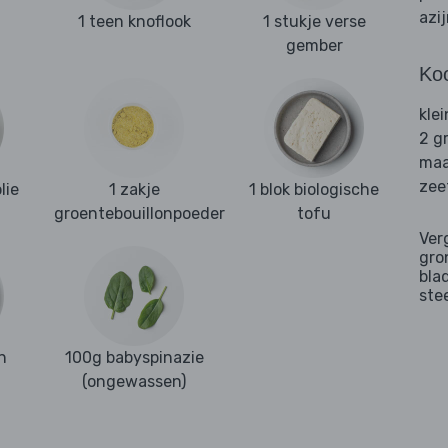
azi
1 teen knoflook
1 stukje verse
gember
Ko
kle
2 g
maa
zee
lie
1 zakje
1 blok biologische
groentebouillonpoeder
tofu
Ver
gro
bla
ste
n
100g babyspinazie
(ongewassen)