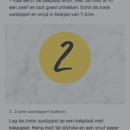
– haal eerst de bakplaat eruit. Giet de
af in
maïs
een zeef en laat goed uitlekken. Schil de
zoete
en snijd in blokjes van 1-2cm.
aardappel
2. Zoete aardappel bakken
Leg de
op een bakplaat met
zoete aardappel
bakpapier. Meng met 1el olijfolie en een snuf peper