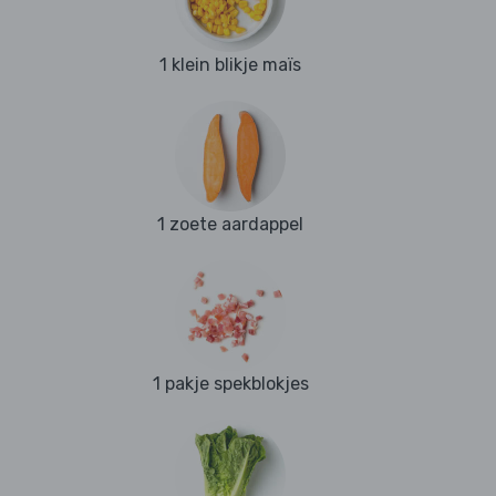
1 klein blikje maïs
1 zoete aardappel
1 pakje spekblokjes