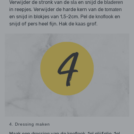
Verwijder de stronk van de
en snijd de
sla
bladeren
in reepjes. Verwijder de harde kern van de
tomaten
en snijd in blokjes van 1,5-2cm. Pel de
en
knoflook
snijd of pers heel fijn. Hak de
grof.
kaas
4. Dressing maken
Maak een
van de
, 1el olijfolie, 1el
dressing
knoflook