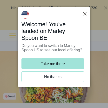
Nieuw bij Marley Spoon?
72€
Bestel nu en ontvang tot
korting op je eerste 5 boxen
.
Inwisselen
Welcome! You’ve
landed on Marley
Spoon BE
Do you want to switch to Marley
Spoon US to see our local offering?
Take me there
No thanks
Deal