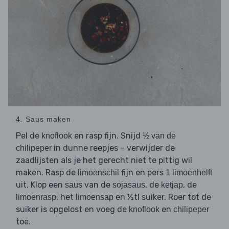
4. Saus maken
Pel de
en rasp fijn. Snijd
knoflook
½ van de
in dunne reepjes – verwijder de
chilipeper
zaadlijsten als je het gerecht niet te pittig wil
maken. Rasp de
fijn en pers
limoenschil
1 limoenhelft
uit. Klop een
van de
, de
, de
saus
sojasaus
ketjap
, het
en ½tl suiker. Roer tot de
limoenrasp
limoensap
suiker is opgelost en voeg de
en
knoflook
chilipeper
toe.