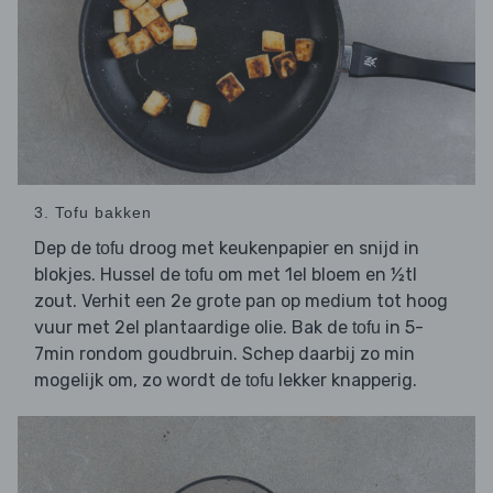
3. Tofu bakken
Dep de
droog met keukenpapier en snijd in
tofu
blokjes. Hussel de
om met 1el bloem en ½tl
tofu
zout. Verhit een 2e grote pan op medium tot hoog
vuur met 2el plantaardige olie. Bak de
in 5-
tofu
7min rondom goudbruin. Schep daarbij zo min
mogelijk om, zo wordt de
lekker knapperig.
tofu