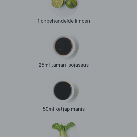
1 onbehandelde limoen
25ml tamari-sojasaus
50ml ketjap manis