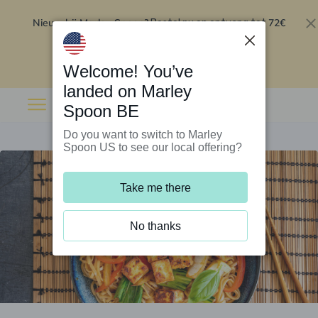
Nieuw bij Marley Spoon?
72€
Bestel nu en ontvang tot
korting op je eerste 5 boxen
.
Inwisselen
Welcome! You’ve
landed on Marley
Spoon BE
Do you want to switch to Marley
Spoon US to see our local offering?
Take me there
No thanks