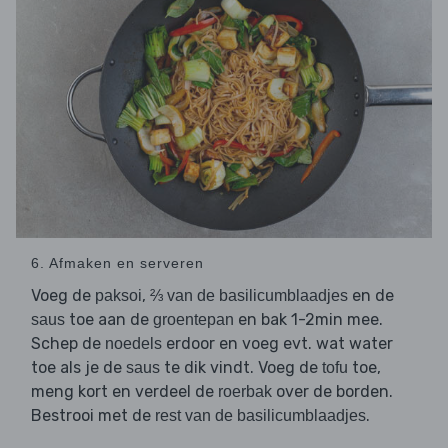
6. Afmaken en serveren
Voeg de
,
en de
paksoi
⅔ van de basilicumblaadjes
toe aan de
en bak 1-2min mee.
saus
groentepan
Schep de
erdoor en voeg evt. wat water
noedels
toe als je de
te dik vindt. Voeg de
toe,
saus
tofu
meng kort en verdeel de
over de borden.
roerbak
Bestrooi met de
.
rest van de basilicumblaadjes