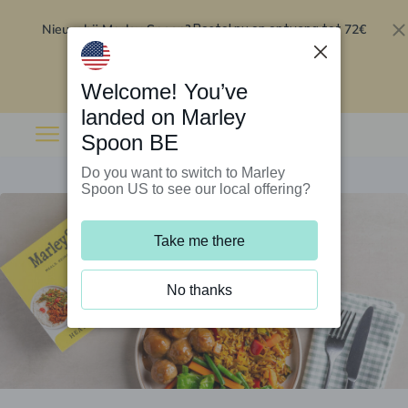
Nieuw bij Marley Spoon?
72€
Bestel nu en ontvang tot
korting op je eerste 5 boxen
.
Inwisselen
Welcome! You’ve
landed on Marley
Spoon BE
Do you want to switch to Marley
Spoon US to see our local offering?
Take me there
No thanks