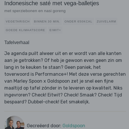
Indonesische saté met vega-balletjes
met sperziebonen en nasi goreng
VEGETARISCH
BINNEN 30 MIN.
ONDER 650KCAL
ZUIVELARM
GOEDE KLIMAATSCORE
EIWIT+
Tafelverhaal
Je agenda puilt alweer uit en er wordt van alle kanten
aan je getrokken? Of heb je gewoon even geen zin om
lang in te keuken te staan? Geen paniek, het
toverwoord is Performance+! Met deze verse gerechten
van Marley Spoon x Goldspoon zet je snel een fijne
maaltijd op tafel zónder in te leveren op kwaliteit. Niks
ingevroren? Check! Eitwit? Check! Smaak? Check! Tijd
bespaard? Dubbel-check! Eet smakelijk.
Gecreëerd door:
Goldspoon