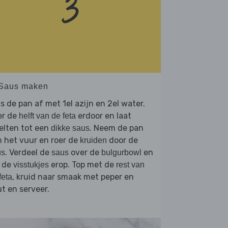
 Saus maken
s de pan af met 1el azijn en 2el water.
er de
erdoor en laat
helft van de feta
elten tot een
. Neem de pan
dikke saus
 het vuur en roer de
door de
kruiden
. Verdeel de
over de
en
us
saus
bulgurbowl
g de
erop. Top met de
visstukjes
rest van
, kruid naar smaak met peper en
feta
t en serveer.