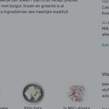
beetje zelf koken? Dan is dit recept precies
VOE
et bulgur, linzen en groente is al
Cal
 ingrediënten een heerlijke maaltijd.
Koo
ALL
Mil
all
Bek
Wat
pep
olij
azi
selie
100g feta
1x MSC-Alaska