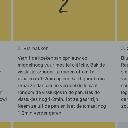
2. Vis bakken
3.
Verhit de koekenpan opnieuw op
Blu
middelhoog vuur met 1el olijfolie. Bak de
Ro
e
zonder te roeren of om te
sm
e
visstukjes
t
draaien in 1-2min op een kant goudbruin.
van
.
Draai ze dan om en verdeel de
tomaat
sa
an
rondom de
in de pan. Bak de
le
visstukjes
nog 1-2min, tot ze gaar zijn.
bowl
visstukjes
de 
Neem ze uit de pan en laat de
nog
zou
tomaat
1-2min verder garen.