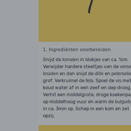
1. Ingrediënten voorbereiden
Snijd de
in blokjes van ca. 1cm.
tomaten
Verwijder hardere steeltjes van de
vers
en dan snijd de
en
kruiden
dille
peterseli
grof. Verkruimel de
. Spoel de
me
feta
vis
koud water af in een zeef en dep droog
Verhit een middelgrote, droge koekenp
op middelhoog vuur en warm de
bulgur
in ca. 3min op. Schep in een kom en zet
opzij.