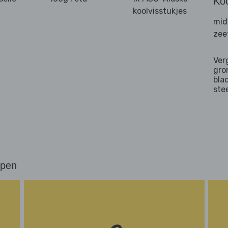
Ko
koolvisstukjes
mid
zee
Ver
gro
bla
ste
ppen