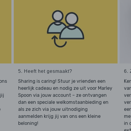
5. Heeft het gesmaakt?
6. 
 ons
Sharing is caring! Stuur je vrienden een
Ken
heerlijk cadeau en nodig ze uit voor Marley
van
ij
Spoon via jouw account – ze ontvangen
ve
dan een speciale welkomstaanbieding en
ver
e
als ze zich via jouw uitnodiging
een
aanmelden krijg jij van ons een kleine
mee
beloning!
in 
ext