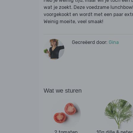
Heb je weinig tijd, maar wil je toch een 
wat je zoekt. Deze voedzame lunchbowl m
voorgekookt en wordt met een paar extra
Weinig moeite, veel smaak!
Gecreëerd door:
Gina
Wat we sturen
2 tomaten
10g dille & peter