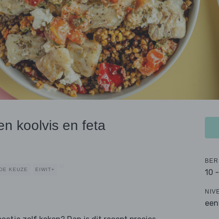
n koolvis en feta
BER
DE KEUZE
EIWIT+
10 
NIV
een