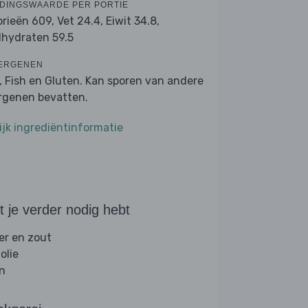
DINGSWAARDE PER PORTIE
orieën 609,
Vet 24.4,
Eiwit 34.8,
lhydraten 59.5
ERGENEN
k, Fish en Gluten. Kan sporen van andere
ergenen bevatten.
ijk ingrediëntinformatie
 je verder nodig hebt
er en zout
folie
jn