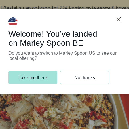
?
72€ korting op je eerste 5 boxen
Bestel nu en ontvang tot
t
Klantenservice
Welcome! You’ve landed
on Marley Spoon BE
Do you want to switch to Marley Spoon US to see our
local offering?
Take me there
No thanks