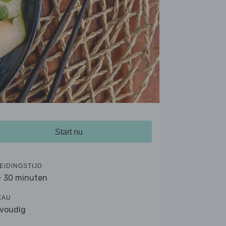
Start nu
EIDINGSTIJD
- 30 minuten
EAU
voudig