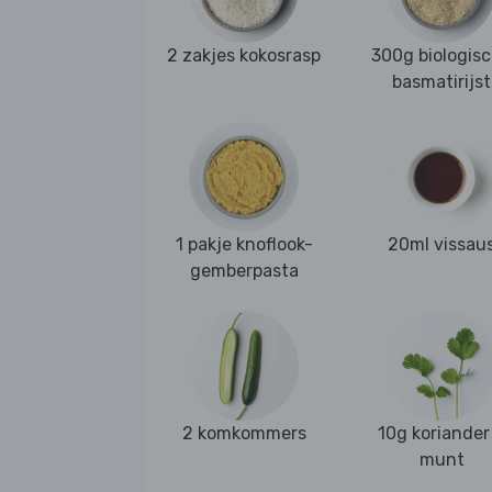
2 zakjes kokosrasp
300g biologis
basmatirijst
1 pakje knoflook-
20ml vissau
gemberpasta
2 komkommers
10g koriander
munt