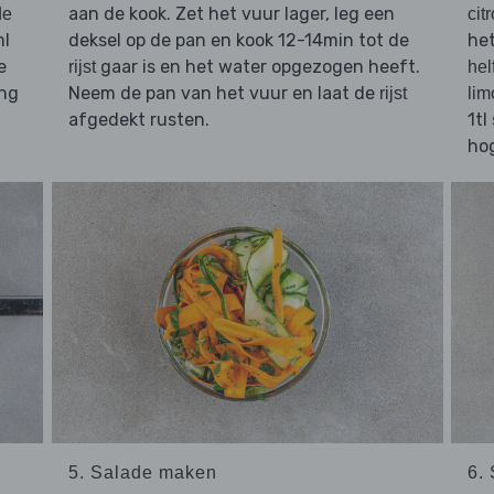
aan de kook. Zet het vuur lager, leg een
de
cit
ml
deksel op de pan en kook 12-14min tot de
he
e
gaar is en het water opgezogen heeft.
rijst
hel
ng
Neem de pan van het vuur en laat de
rijst
li
afgedekt rusten.
1tl
hog
5. Salade maken
6.