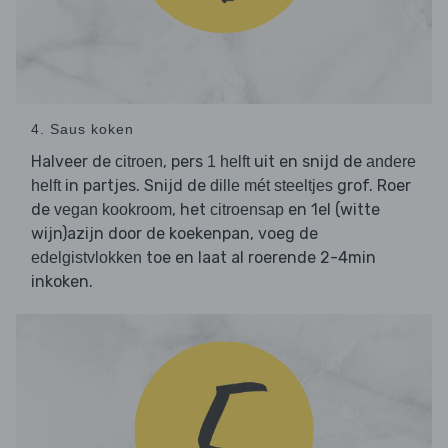
4. Saus koken
Halveer de
, pers
uit en snijd de
citroen
1 helft
andere
in partjes. Snijd de
grof. Roer
helft
dille mét steeltjes
de
, het
en 1el (witte
vegan kookroom
citroensap
wijn)azijn door de koekenpan, voeg de
toe en laat al roerende 2-4min
edelgistvlokken
inkoken.