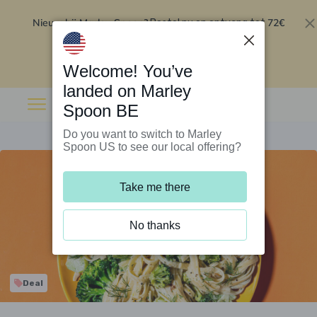
Nieuw bij Marley Spoon?
72€
Bestel nu en ontvang tot
korting op je eerste 5 boxen
.
Inwisselen
Welcome! You’ve
landed on Marley
Spoon BE
Do you want to switch to Marley
Spoon US to see our local offering?
Take me there
No thanks
Deal