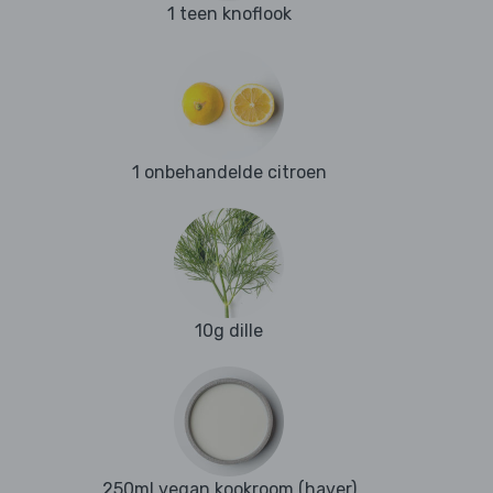
1 teen knoflook
1 onbehandelde citroen
10g dille
250ml vegan kookroom (haver)