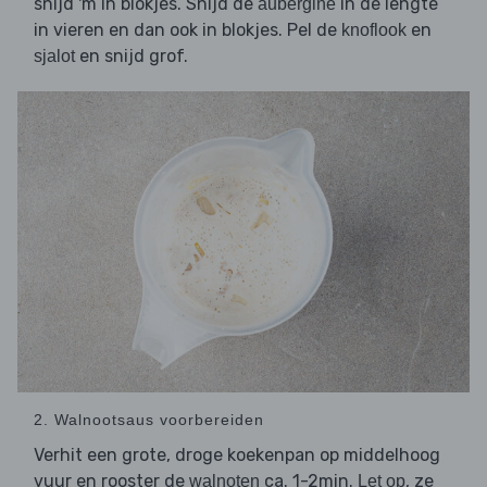
snijd 'm in blokjes. Snijd de
in de lengte
aubergine
in vieren en dan ook in blokjes. Pel de
en
knoflook
en snijd grof.
sjalot
2. Walnootsaus voorbereiden
Verhit een grote, droge koekenpan op middelhoog
vuur en rooster de
ca. 1-2min.
, ze
walnoten
Let op