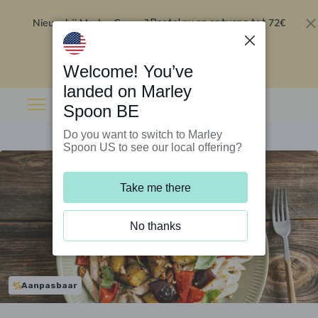
Nieuw bij Marley Spoon?
72€
Bestel nu en ontvang tot
korting op je eerste 5 boxen
.
Inwisselen
Welcome! You’ve
landed on Marley
Spoon BE
Do you want to switch to Marley
Spoon US to see our local offering?
Take me there
No thanks
Aanpasbaar