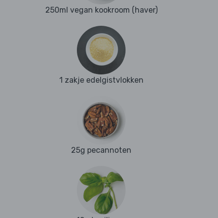
250ml vegan kookroom (haver)
1 zakje edelgistvlokken
25g pecannoten