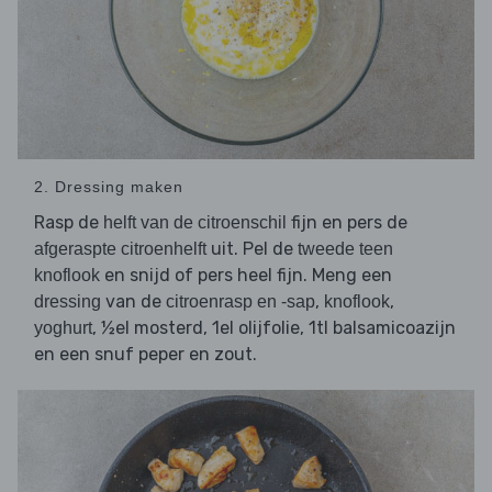
2. Dressing maken
Rasp de
fijn en pers de
helft van de citroenschil
uit. Pel de
afgeraspte citroenhelft
tweede teen
en snijd of pers heel fijn. Meng een
knoflook
van de
,
,
dressing
citroenrasp en -sap
knoflook
, ½el mosterd, 1el olijfolie, 1tl balsamicoazijn
yoghurt
en een snuf peper en zout.