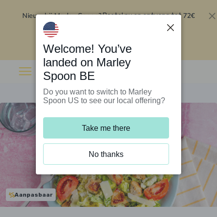
Nieuw bij Marley Spoon?
72€
Bestel nu en ontvang tot
korting op je eerste 5 boxen
.
Inwisselen
Welcome! You’ve
landed on Marley
Spoon BE
Do you want to switch to Marley
Spoon US to see our local offering?
Take me there
No thanks
Aanpasbaar