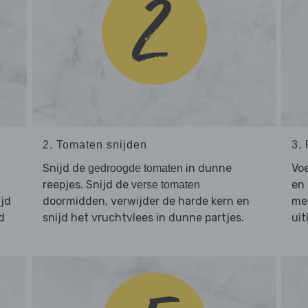
2. Tomaten snijden
3.
Snijd de
in dunne
Vo
gedroogde tomaten
reepjes. Snijd de
en 
verse tomaten
jd
doormidden, verwijder de harde kern en
met
d
snijd het vruchtvlees in dunne partjes.
uit