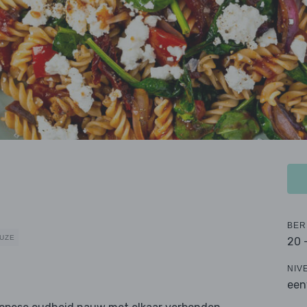
BER
UZE
20 
NIV
een