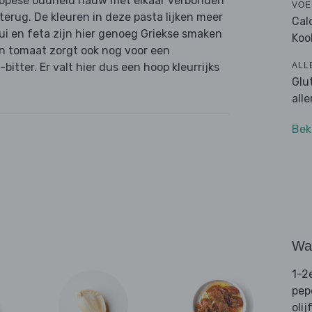
Europese oudheid nauw met elkaar verbonden
VOE
 terug. De kleuren in deze pasta lijken meer
Cal
 ui en feta zijn hier genoeg Griekse smaken
Koo
en tomaat zorgt ook nog voor een
ALL
itter. Er valt hier dus een hoop kleurrijks
Glu
all
Bek
Wat
1-2
pep
olij