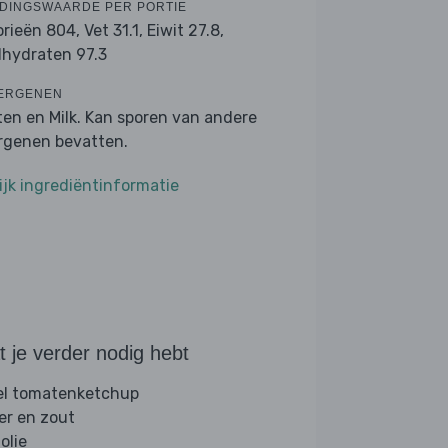
DINGSWAARDE PER PORTIE
orieën 804,
Vet 31.1,
Eiwit 27.8,
lhydraten 97.3
ERGENEN
ten en Milk. Kan sporen van andere
ergenen bevatten.
ijk ingrediëntinformatie
 je verder nodig hebt
el tomatenketchup
er en zout
folie