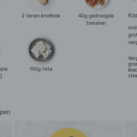
Ko
2 tenen knoflook
40g gedroogde
tomaten
mid
gro
ver
Ver
gro
zie
100g feta
bla
ste
)
ppen