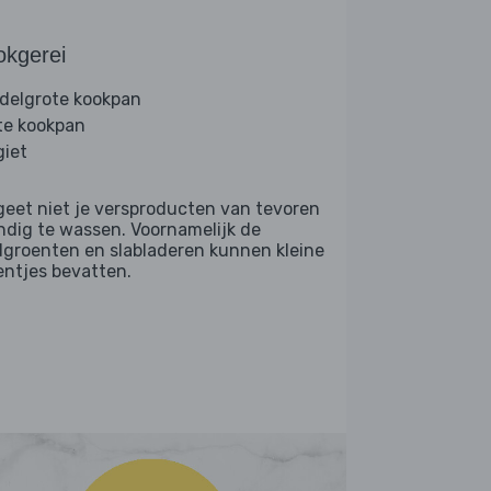
okgerei
delgrote kookpan
te kookpan
giet
geet niet je versproducten van tevoren
ndig te wassen. Voornamelijk de
dgroenten en slabladeren kunnen kleine
entjes bevatten.