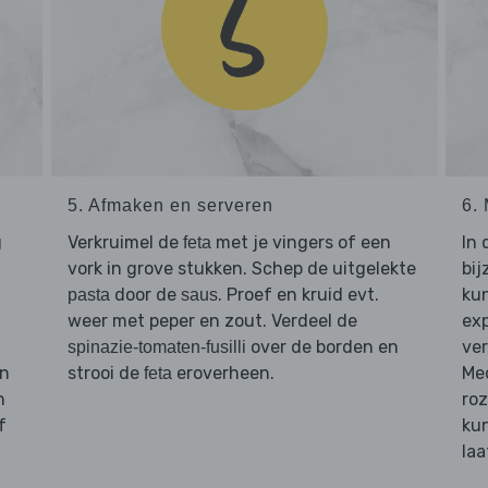
5. Afmaken en serveren
6.
g
Verkruimel de
met je vingers of een
In 
feta
vork in grove stukken. Schep de uitgelekte
bi
door de
. Proef en kruid evt.
kun
pasta
saus
weer met peper en zout. Verdeel de
exp
over de borden en
ver
spinazie-tomaten-fusilli
en
strooi de
eroverheen.
Med
feta
n
roz
f
kun
laa