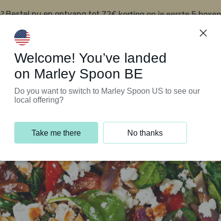
?
72€ korting op je eerste 5 boxen
Bestel nu en ontvang tot
t
Klantenservice
Welcome! You’ve landed
on Marley Spoon BE
Do you want to switch to Marley Spoon US to see our
local offering?
Take me there
No thanks