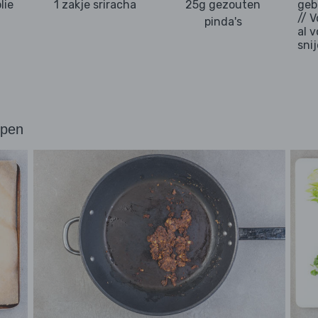
lie
1 zakje sriracha
25g gezouten
geb
// 
pinda's
al 
sni
ppen