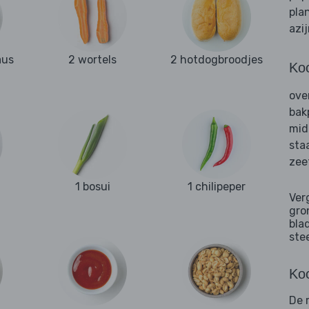
pla
azi
aus
2 wortels
2 hotdogbroodjes
Ko
ove
bak
mid
sta
zee
1 bosui
1 chilipeper
Ver
gro
bla
ste
Koo
De 