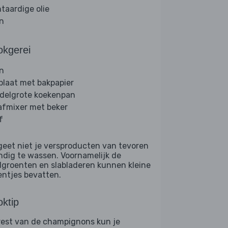
ntaardige olie
jn
okgerei
n
plaat met bakpapier
delgrote koekenpan
afmixer met beker
f
geet niet je versproducten van tevoren
ndig te wassen. Voornamelijk de
dgroenten en slabladeren kunnen kleine
entjes bevatten.
ktip
rest van de champignons kun je