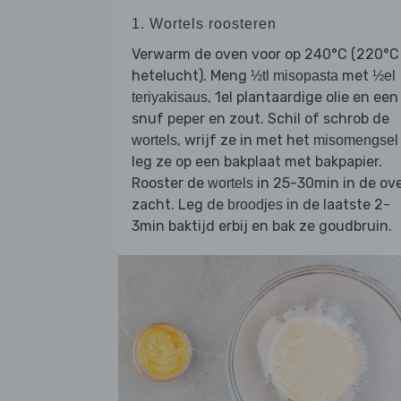
1. Wortels roosteren
Verwarm de oven voor op 240°C (220°C
hetelucht). Meng
met
½tl misopasta
½el
, 1el plantaardige olie en een
teriyakisaus
snuf peper en zout. Schil of schrob de
, wrijf ze in met het
wortels
misomengsel
leg ze op een bakplaat met bakpapier.
Rooster de
in 25-30min in de ov
wortels
zacht. Leg de
in de laatste 2-
broodjes
3min baktijd erbij en bak ze goudbruin.