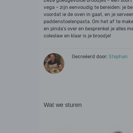
Deze goedgevulde broodjes – een soort 
vega – zijn eenvoudig te bereiden: je be
voordat ie de oven in gaat, en je servee
paddenstoelenpasta. Om het af te maken 
en pinda’s over en besprenkel je alles m
coleslaw en klaar is je broodje!
Gecreëerd door:
Stephan
Wat we sturen