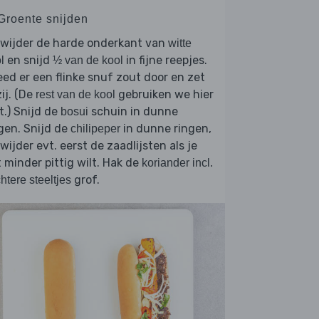
 Groente snijden
rwijder de harde onderkant van
witte
en snijd
in fijne reepjes.
l
½ van de kool
ed er een flinke snuf zout door en zet
ij. (De
gebruiken we hier
rest van de kool
t.) Snijd de
schuin in dunne
bosui
gen. Snijd de
in dunne ringen,
chilipeper
wijder evt. eerst de zaadlijsten als je
 minder pittig wilt. Hak de
koriander incl.
grof.
htere steeltjes