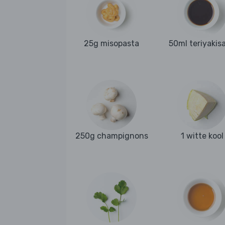
25g misopasta
50ml teriyakis
250g champignons
1 witte kool