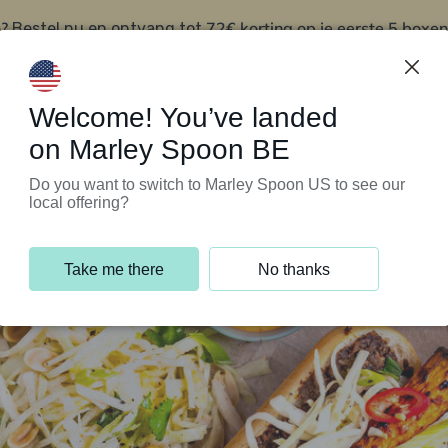
?
72€ korting op je eerste 5 boxen
Bestel nu en ontvang tot
t
Klantenservice
Welcome! You’ve landed
on Marley Spoon BE
Do you want to switch to Marley Spoon US to see our
local offering?
Take me there
No thanks