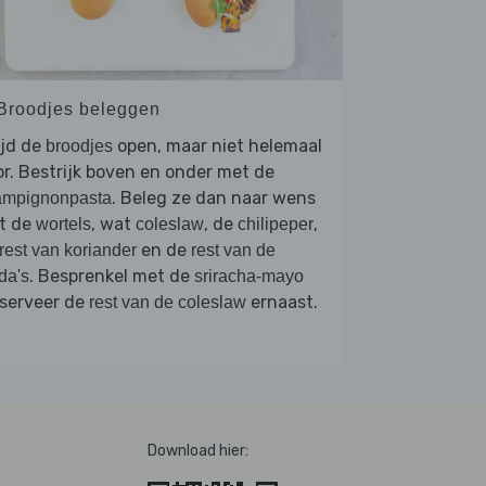
 Broodjes beleggen
ijd de
open, maar niet helemaal
broodjes
r. Bestrijk boven en onder met de
. Beleg ze dan naar wens
ampignonpasta
t de
, wat
, de
,
wortels
coleslaw
chilipeper
en de
rest van koriander
rest van de
. Besprenkel met de
da's
sriracha-mayo
 serveer de
ernaast.
rest van de coleslaw
Download hier: