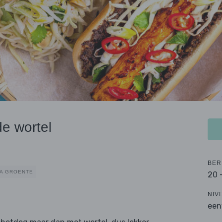
e wortel
BER
A GROENTE
20 
NIV
een