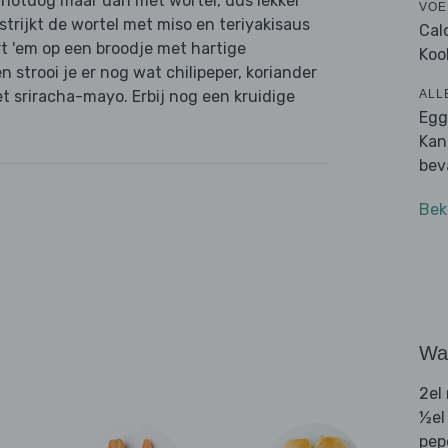
hotdog maar dan met wortel, dus lekker
VOE
strijkt de wortel met miso en teriyakisaus
Cal
rt 'em op een broodje met hartige
Koo
strooi je er nog wat chilipeper, koriander
ALL
et sriracha-mayo. Erbij nog een kruidige
Egg
Kan
bev
Bek
Wat
2el
½el
pep