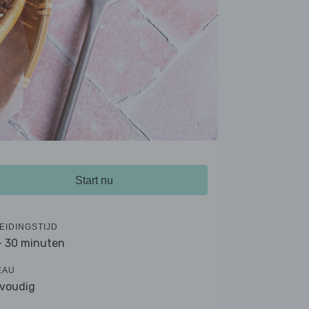
Start nu
EIDINGSTIJD
- 30 minuten
EAU
voudig