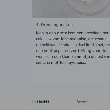
4. Dressing maken
Klop in een grote kom een
voor 
dressing
van 1el mayonaise, de
coleslaw
sesamoli
de
, ½el lichte azijn 
helft van de sriracha
een snuf peper en zout. Meng voor de
in een klein kommetje de
wortels
rest va
met 1el mayonaise.
sriracha
Het bedrijf
Service