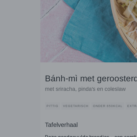
Bánh-mì met geroosterd
met sriracha, pinda's en coleslaw
PITTIG
VEGETARISCH
ONDER 650KCAL
EXTR
Tafelverhaal