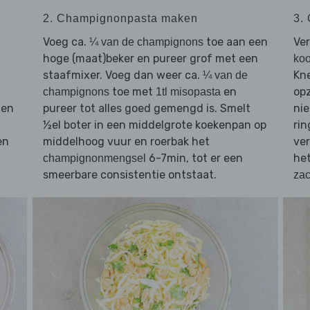
2. Champignonpasta maken
3.
Voeg ca.
toe aan een
Ve
¼ van de champignons
hoge (maat)beker en pureer grof met een
koo
staafmixer. Voeg dan weer ca.
Kne
¼ van de
toe met
en
opz
champignons
1tl misopasta
en
pureer tot alles goed gemengd is. Smelt
nie
½el boter in een middelgrote koekenpan op
rin
en
middelhoog vuur en roerbak het
ver
6-7min, tot er een
het
champignonmengsel
smeerbare consistentie ontstaat.
zac