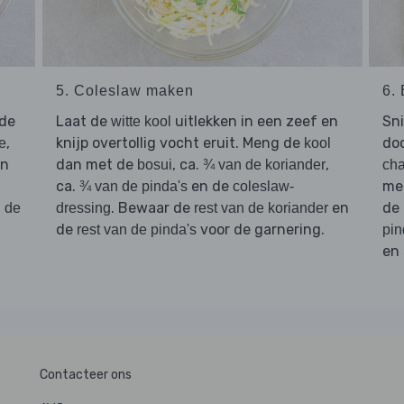
5. Coleslaw maken
6.
de
Laat de
uitlekken in een zeef en
Sn
witte kool
,
knijp overtollig vocht eruit. Meng de
doo
e
kool
en
dan met de
, ca.
,
bosui
¾ van de koriander
ch
ca.
en de
me
¾ van de pinda's
coleslaw-
. Bewaar de
en
de
n de
dressing
rest van de koriander
de
voor de garnering.
rest van de pinda's
pin
en
Contacteer ons