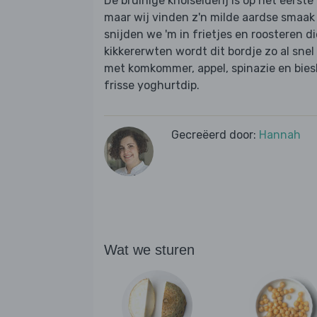
De bruinige knolselderij is op het eerst
maar wij vinden z'n milde aardse smaak 
snijden we 'm in frietjes en roosteren d
kikkererwten wordt dit bordje zo al sne
met komkommer, appel, spinazie en bies
frisse yoghurtdip.
Gecreëerd door:
Hannah
Wat we sturen