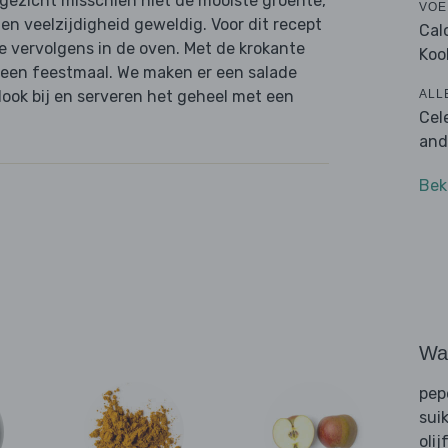
e gezicht misschien niet de mooiste groente,
VOE
en veelzijdigheid geweldig. Voor dit recept
Cal
ie vervolgens in de oven. Met de krokante
Koo
l een feestmaal. We maken er een salade
ALL
look bij en serveren het geheel met een
Cel
and
Bek
Wat
pep
sui
olij