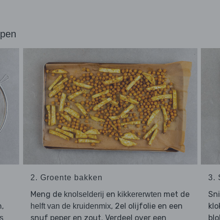
ppen
2. Groente bakken
3.
Meng de
en
met de
Sn
knolselderij
kikkererwten
n,
, 2el olijfolie en een
klo
helft van de kruidenmix
snuf peper en zout. Verdeel over een
blo
es