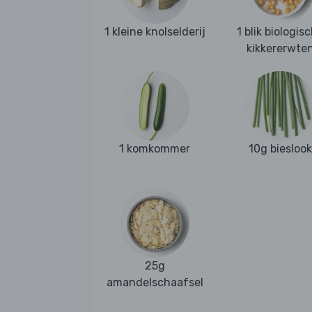
1 kleine knolselderij
1 blik biologis
kikkererwte
1 komkommer
10g bieslook
25g
amandelschaafsel