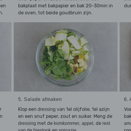
een
bakplaat met bakpapier en bak 20-30min in
dun
n.
de oven, tot beide goudbruin zijn.
5. Salade afmaken
6.
r
Klop een
van 1el olijfolie, 1el azijn
Voe
dressing
n
en een snuf peper, zout en suiker. Meng de
bak
met de
,
, de
dressing
komkommer
appel
rest
am
en
.
roo
van de bieslook
spinazie