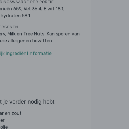
DINGSWAARDE PER PORTIE
orieën 659,
Vet 36.4,
Eiwit 18.1,
lhydraten 58.1
ERGENEN
ery, Milk en Tree Nuts. Kan sporen van
ere allergenen bevatten.
ijk ingrediëntinformatie
 je verder nodig hebt
er en zout
ker
folie