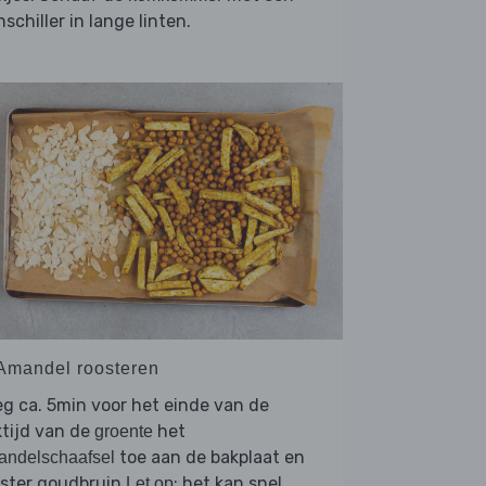
schiller in lange linten.
 Amandel roosteren
g ca. 5min voor het einde van de
tijd van de
het
groente
toe aan de bakplaat en
andelschaafsel
ster goudbruin.
: het kan snel
Let op