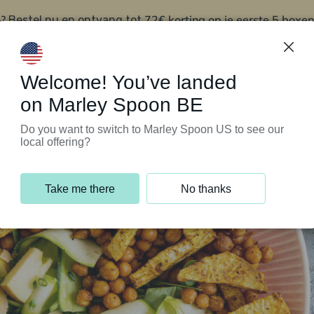
?
72€ korting op je eerste 5 boxen
Bestel nu en ontvang tot
t
Klantenservice
Welcome! You’ve landed
on Marley Spoon BE
Do you want to switch to Marley Spoon US to see our
local offering?
Take me there
No thanks