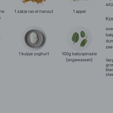
azi
che
1 zakje ras el hanout
1 appel
n
Ko
ove
bak
dun
zee
1 kuipje yoghurt
100g babyspinazie
(ongewassen)
Ver
gro
bla
ste