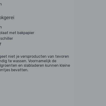
jn
okgerei
n
plaat met bakpapier
schiller
f
geet niet je versproducten van tevoren
ndig te wassen. Voornamelijk de
dgroenten en slabladeren kunnen kleine
entjes bevatten.