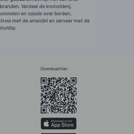
rbranden. Verdeel de
,
knolselderij
en
over borden,
kererwten
salade
strooi met de
en serveer met de
amandel
.
hurtdip
Download hier: