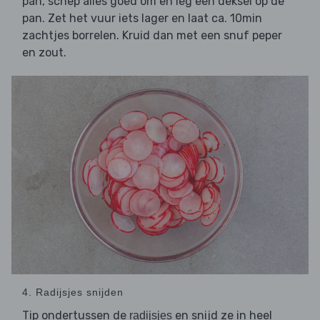
pan, schep alles goed om en leg een deksel op de
pan. Zet het vuur iets lager en laat ca. 10min
zachtjes borrelen. Kruid dan met een snuf peper
en zout.
4. Radijsjes snijden
Tip ondertussen de
en snijd ze in heel
radijsjes