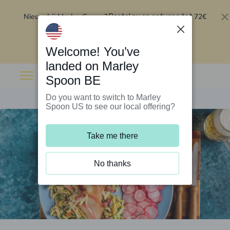
Nieuw bij Marley Spoon?
72€
Bestel nu en ontvang tot
korting op je eerste 5 boxen
.
Inwisselen
Welcome! You’ve
landed on Marley
Spoon BE
Do you want to switch to Marley
Spoon US to see our local offering?
Take me there
No thanks