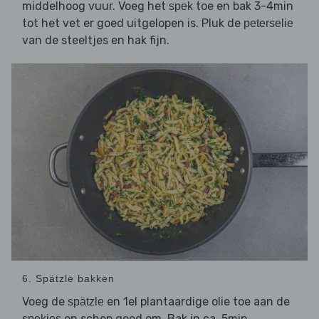
middelhoog vuur. Voeg het
toe en bak 3-4min
spek
tot het vet er goed uitgelopen is. Pluk de
peterselie
van de steeltjes en hak fijn.
6. Spätzle bakken
Voeg de
en 1el plantaardige olie toe aan de
spätzle
en schep goed om. Bak in ca. 5min
spekjes