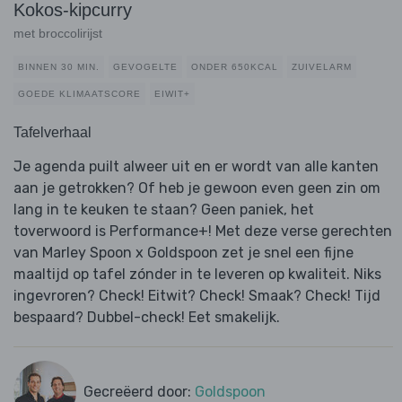
Kokos-kipcurry
met broccolirijst
BINNEN 30 MIN.
GEVOGELTE
ONDER 650KCAL
ZUIVELARM
GOEDE KLIMAATSCORE
EIWIT+
Tafelverhaal
Je agenda puilt alweer uit en er wordt van alle kanten
aan je getrokken? Of heb je gewoon even geen zin om
lang in te keuken te staan? Geen paniek, het
toverwoord is Performance+! Met deze verse gerechten
van Marley Spoon x Goldspoon zet je snel een fijne
maaltijd op tafel zónder in te leveren op kwaliteit. Niks
ingevroren? Check! Eitwit? Check! Smaak? Check! Tijd
bespaard? Dubbel-check! Eet smakelijk.
Gecreëerd door:
Goldspoon