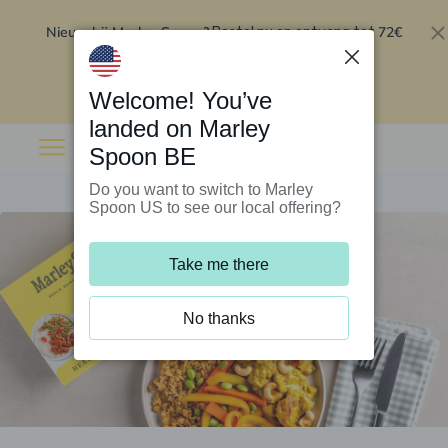
Nieuw bij Marley Spoon?
72€
Bestel nu en ontvang tot
korting op je eerste 5 boxen
.
Inwisselen
Welcome! You’ve
landed on Marley
Spoon BE
Do you want to switch to Marley
Spoon US to see our local offering?
Take me there
No thanks