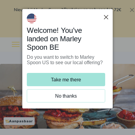
Nieuw bij Marley Spoon?
72€
Bestel nu en ontvang tot
korting op je eerste 5 boxen
.
Inwisselen
Welcome! You’ve
landed on Marley
Spoon BE
Do you want to switch to Marley
Spoon US to see our local offering?
Take me there
No thanks
Aanpasbaar