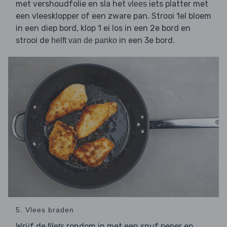
met vershoudfolie en sla het
iets platter met
vlees
een vleesklopper of een zware pan. Strooi 1el bloem
in een diep bord, klop 1 ei los in een 2e bord en
strooi de
in een 3e bord.
helft van de panko
5. Vlees braden
Wrijf de
rondom in met een snuf peper en
filets