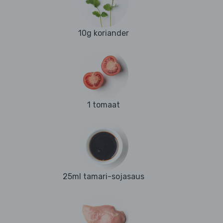
10g koriander
1 tomaat
25ml tamari-sojasaus