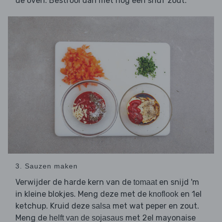
de oven. Bestrooi dan met nog een snuf zout.
3. Sauzen maken
Verwijder de harde kern van de
en snijd 'm
tomaat
in kleine blokjes. Meng deze met de
en 1el
knoflook
ketchup. Kruid deze
met wat peper en zout.
salsa
Meng de
met 2el mayonaise
helft van de sojasaus