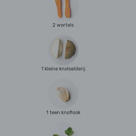
2 wortels
1 kleine knolselderij
1 teen knoflook