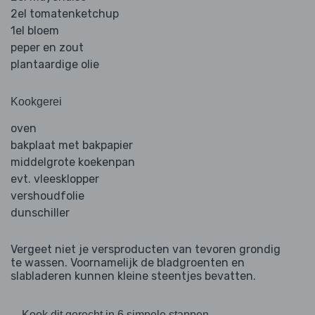
2el tomatenketchup
1el bloem
peper en zout
plantaardige olie
Kookgerei
oven
bakplaat met bakpapier
middelgrote koekenpan
evt. vleesklopper
vershoudfolie
dunschiller
Vergeet niet je versproducten van tevoren grondig
te wassen. Voornamelijk de bladgroenten en
slabladeren kunnen kleine steentjes bevatten.
Kook dit gerecht in 6 simpele stappen