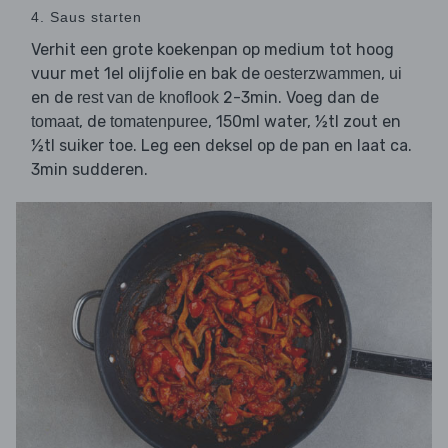
4. Saus starten
Verhit een grote koekenpan op medium tot hoog
vuur met 1el olijfolie en bak de
,
oesterzwammen
ui
en de
2-3min. Voeg dan de
rest van de knoflook
, de
, 150ml water, ½tl zout en
tomaat
tomatenpuree
½tl suiker toe. Leg een deksel op de pan en laat ca.
3min sudderen.