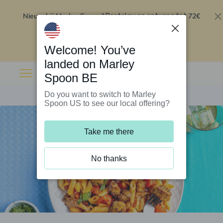
Nieuw bij Marley Spoon?
72€
Bestel nu en ontvang tot
korting op je eerste 5 boxen
.
Inwisselen
Welcome! You’ve
landed on Marley
Spoon BE
Do you want to switch to Marley
Spoon US to see our local offering?
Take me there
No thanks