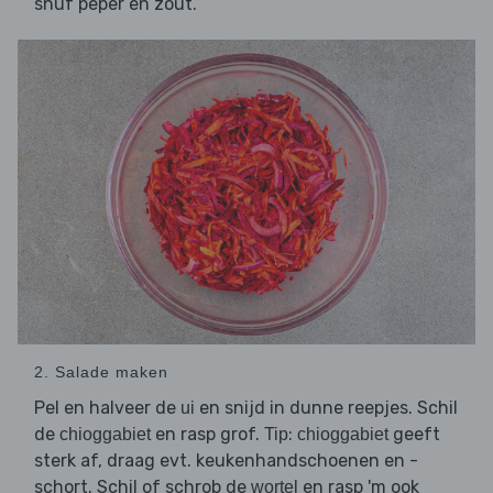
snuf peper en zout.
2. Salade maken
Pel en halveer de
en snijd in dunne reepjes. Schil
ui
de
en rasp grof.
:
geeft
chioggabiet
Tip
chioggabiet
sterk af, draag evt. keukenhandschoenen en -
schort. Schil of schrob de
en rasp 'm ook
wortel