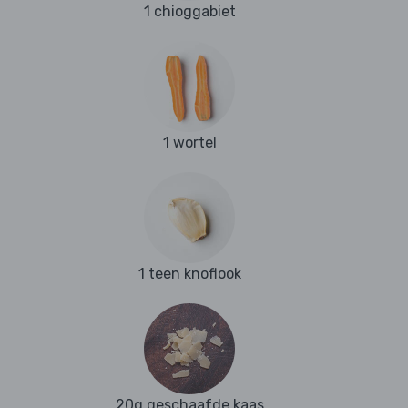
1 chioggabiet
1 wortel
1 teen knoflook
20g geschaafde kaas