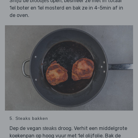
Snijd de
open, besmeer ze met in totaal
broodjes
1el boter en 1el mosterd en bak ze in 4-5min af in
de oven.
5. Steaks bakken
Dep de vegan
droog. Verhit een middelgrote
steaks
koekenpan op hoog vuur met 1el olijfolie. Bak de