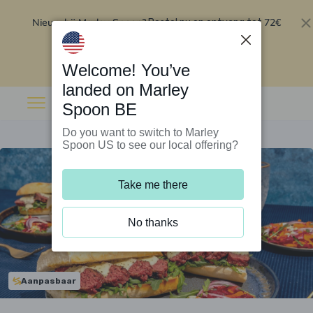
Nieuw bij Marley Spoon?
72€
Bestel nu en ontvang tot
korting op je eerste 5 boxen
.
Inwisselen
Welcome! You’ve
landed on Marley
Spoon BE
Do you want to switch to Marley
Spoon US to see our local offering?
Take me there
No thanks
Aanpasbaar