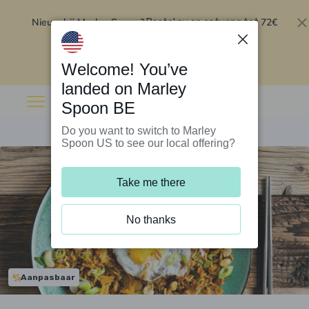
Nieuw bij Marley Spoon?
72€
Bestel nu en ontvang tot
korting op je eerste 5 boxen
.
Inwisselen
Welcome! You’ve
landed on Marley
Spoon BE
Do you want to switch to Marley
Spoon US to see our local offering?
Take me there
No thanks
Aanpasbaar