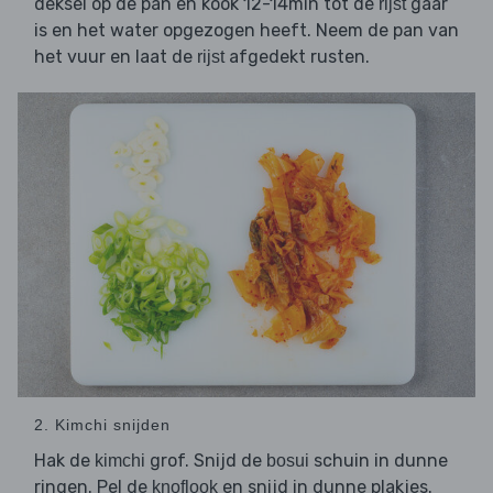
deksel op de pan en kook 12-14min tot de
gaar
rijst
is en het water opgezogen heeft. Neem de pan van
het vuur en laat de
afgedekt rusten.
rijst
2. Kimchi snijden
Hak de
grof. Snijd de
schuin in dunne
kimchi
bosui
ringen. Pel de
en snijd in dunne plakjes.
knoflook