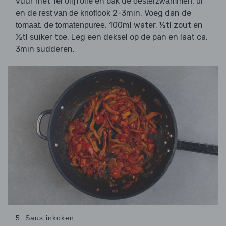
vuur met 1el olijfolie en bak de
,
oesterzwammen
ui
en de
2-3min. Voeg dan de
rest van de knoflook
, de
, 100ml water, ½tl zout en
tomaat
tomatenpuree
½tl suiker toe. Leg een deksel op de pan en laat ca.
3min sudderen.
5. Saus inkoken