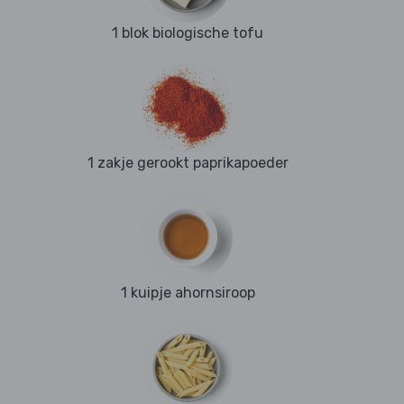
1 blok biologische tofu
1 zakje gerookt paprikapoeder
1 kuipje ahornsiroop