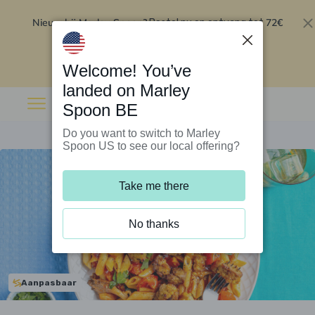
Nieuw bij Marley Spoon?
72€
Bestel nu en ontvang tot
korting op je eerste 5 boxen
.
Inwisselen
Welcome! You’ve
landed on Marley
Spoon BE
Do you want to switch to Marley
Spoon US to see our local offering?
Take me there
No thanks
Aanpasbaar