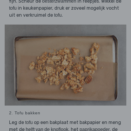
fijn. Scheur de
in reepjes. Wikkel de
oesterzwammen
in keukenpapier, druk er zoveel mogelijk vocht
tofu
uit en verkruimel de
.
tofu
2. Tofu bakken
Leg de
op een bakplaat met bakpapier en meng
tofu
met de
, het
, de
helft van de knoflook
paprikapoeder