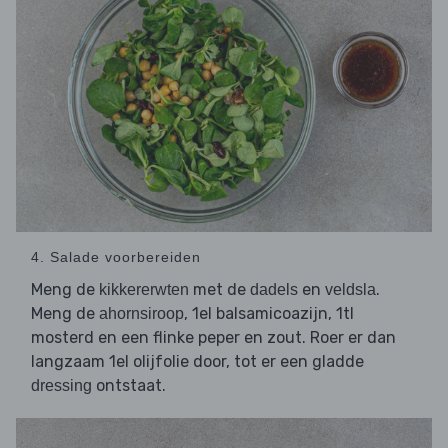
4. Salade voorbereiden
Meng de
met de
en
.
kikkererwten
dadels
veldsla
Meng de
, 1el balsamicoazijn, 1tl
ahornsiroop
mosterd en een flinke peper en zout. Roer er dan
langzaam 1el olijfolie door, tot er een gladde
ontstaat.
dressing