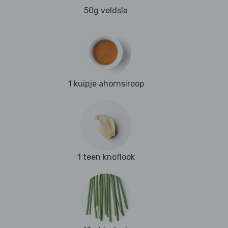
50g veldsla
1 kuipje ahornsiroop
1 teen knoflook