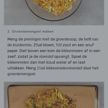
2. Groentemengsel maken
Meng de
met de
, de
preiringen
groenterasp
helft van
, 2½el bloem, ½tl zout en een snuf
de kruidenmix
peper. Giet boven een kom de
af in een
kikkererwten
zeef, zodat je de
opvangt. Spoel de
vloeistof
dan met koud water af en laat
kikkererwten
uitlekken. Meng
door het
1½el kikkererwtenvloeistof
.
groentemengsel