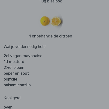
10g bieslook
1 onbehandelde citroen
Wat je verder nodig hebt
2el vegan mayonaise
1tl mosterd
2½el bloem
peper en zout
olijfolie
balsamicoazijn
Kookgerei
oven