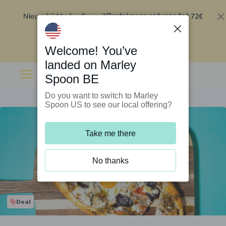
Nieuw bij Marley Spoon?
72€
Bestel nu en ontvang tot
korting op je eerste 5 boxen
.
Inwisselen
Welcome! You’ve
landed on Marley
Spoon BE
Do you want to switch to Marley
Spoon US to see our local offering?
Take me there
No thanks
Deal