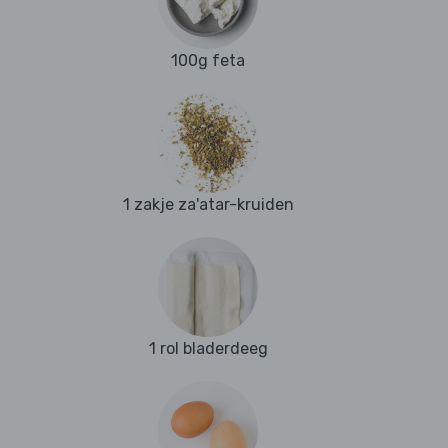
100g feta
1 zakje za'atar-kruiden
1 rol bladerdeeg