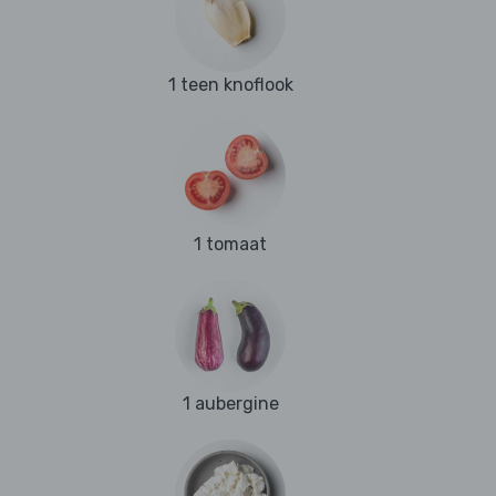
1 teen knoflook
1 tomaat
1 aubergine