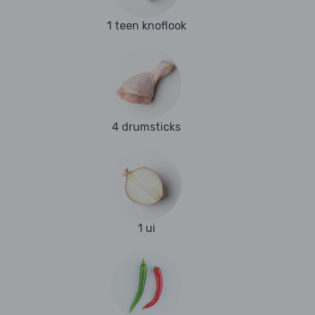
1 teen knoflook
4 drumsticks
1 ui