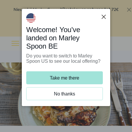
Nieuw bij Marley Spoon?
72€
Bestel nu en ontvang tot
korting op je eerste 5 boxen
.
Inwisselen
Welcome! You’ve
landed on Marley
Spoon BE
Do you want to switch to Marley
Spoon US to see our local offering?
Take me there
No thanks