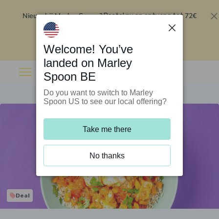
Nieuw bij Marley Spoon?
72€
Bestel nu en ontvang tot
korting op je eerste 5 boxen
.
Inwisselen
Welcome! You’ve
landed on Marley
Spoon BE
Do you want to switch to Marley
Spoon US to see our local offering?
Take me there
No thanks
Deal