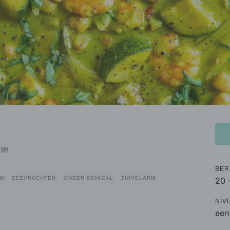
ie
BER
RM
ZEEVRUCHTEN
ONDER 650KCAL
ZUIVELARM
20 
NIV
een