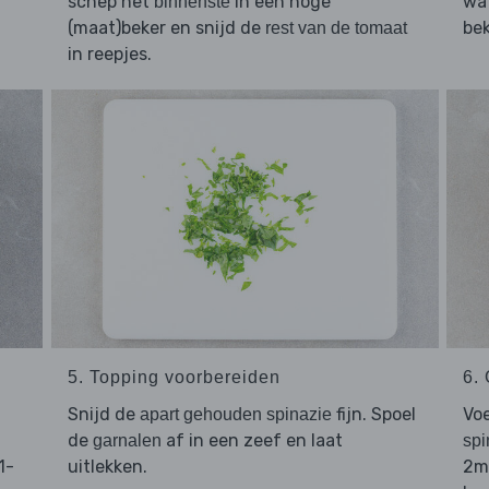
schep het
in een hoge
wat
binnenste
(maat)beker en snijd de
bek
rest van de tomaat
in reepjes.
5. Topping voorbereiden
6.
Snijd de
fijn. Spoel
Vo
apart gehouden spinazie
de
af in een zeef en laat
garnalen
spi
1-
uitlekken.
2mi