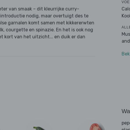
VOE
Cal
eter van smaak – dit kleurrijke curry-
Koo
introductie nodig, maar overtuigt des te
malse garnalen komt samen met kikkererwten
ALL
k, courgette en spinazie. En het is ook nog
Mus
 kort van het uitzicht... en duik er dan
and
Bek
Wat
pep
pla