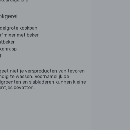
okgerei
delgrote kookpan
afmixer met beker
tbeker
kenrasp
f
geet niet je versproducten van tevoren
ndig te wassen. Voornamelijk de
dgroenten en slabladeren kunnen kleine
entjes bevatten.