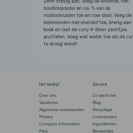
2min stevig aan. Voeg de
, het
knoflook
en ca.
bouillonpoeder
¾ van de
toe en roer door. Voeg de
madraskruiden
toe, breng aan
kikkererwten met vloeistof
kook en laat de
4-5min zachtjes
curry
pruttelen. Voeg wat water toe als de
cur
te droog wordt.
Het bedrijf
Service
Over ons
Zo werkt het
Vacatures
Blog
Algemene voorwaarden
Recyclage
Privacy
Leveranciers
Company Information
Ingrediënten
Pers
Bewaartips