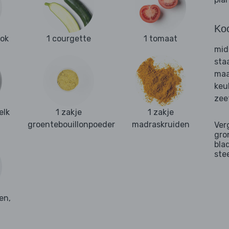
Ko
ook
1 courgette
1 tomaat
mid
sta
maa
keu
zee
elk
1 zakje
1 zakje
groentebouillonpoeder
madraskruiden
Ver
gro
bla
ste
en,