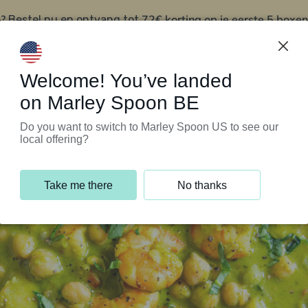
?
72€ korting op je eerste 5 boxen
Bestel nu en ontvang tot
t
Klantenservice
Welcome! You’ve landed
on Marley Spoon BE
Do you want to switch to Marley Spoon US to see our
local offering?
Take me there
No thanks