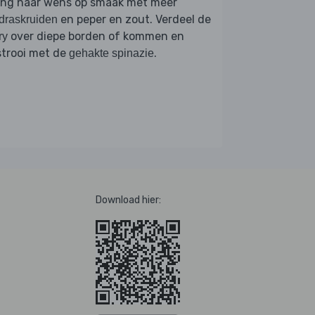
eng naar wens op smaak met meer
en peper en zout. Verdeel de
draskruiden
over diepe borden of kommen en
ry
strooi met de
.
gehakte spinazie
Download hier: