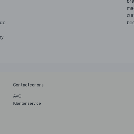
br
ma
cur
 de
be
ry
Contacteer ons
AVG
Klantenservice