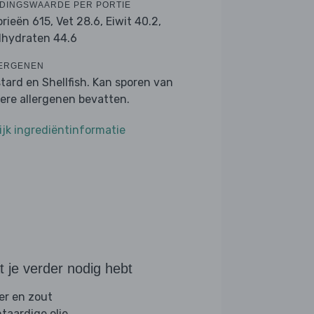
DINGSWAARDE PER PORTIE
orieën 615,
Vet 28.6,
Eiwit 40.2,
lhydraten 44.6
ERGENEN
tard en Shellfish. Kan sporen van
ere allergenen bevatten.
ijk ingrediëntinformatie
 je verder nodig hebt
er en zout
ntaardige olie