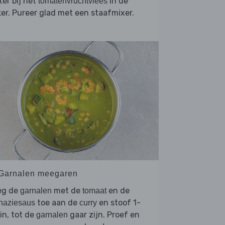
er bij het
in de
tomatenvruchtvlees
er. Pureer glad met een staafmixer.
 Garnalen meegaren
eg de
met de
en de
garnalen
tomaat
toe aan de
en stoof 1-
naziesaus
curry
n, tot de
gaar zijn. Proef en
garnalen