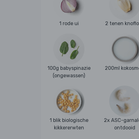
1 rode ui
2 tenen knofl
100g babyspinazie
200ml kokosm
(ongewassen)
1 blik biologische
2x ASC-garnal
kikkererwten
ontdooid