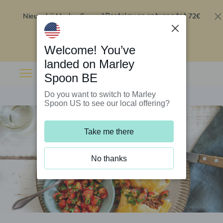
Nieuw bij Marley Spoon?
72€
Bestel nu en ontvang tot
korting op je eerste 5 boxen
.
Inwisselen
Welcome! You’ve
landed on Marley
Spoon BE
Do you want to switch to Marley
Spoon US to see our local offering?
Take me there
No thanks