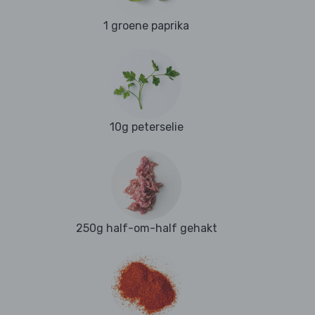
1 groene paprika
10g peterselie
250g half-om-half gehakt