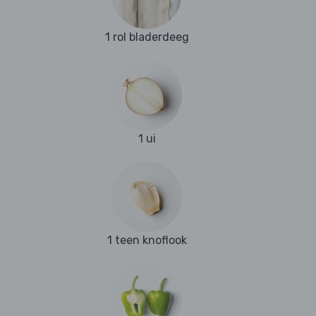
1 rol bladerdeeg
1 ui
1 teen knoflook