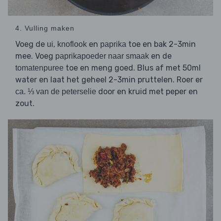
4. Vulling maken
Voeg de
,
en
toe en bak 2-3min
ui
knoflook
paprika
mee. Voeg
en de
paprikapoeder naar smaak
toe en meng goed. Blus af met 50ml
tomatenpuree
water en laat het geheel 2-3min pruttelen. Roer er
door en kruid met peper en
ca. ⅓ van de peterselie
zout.