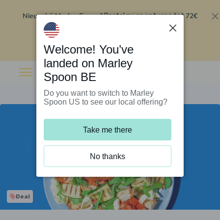
Nieuw bij Marley Spoon?
72€
Bestel nu en ontvang tot
korting op je eerste 5 boxen
.
Inwisselen
Welcome! You’ve
landed on Marley
Spoon BE
Do you want to switch to Marley
Spoon US to see our local offering?
Take me there
No thanks
Deal