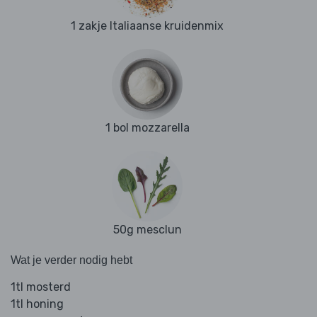
1 zakje Italiaanse kruidenmix
1 bol mozzarella
50g mesclun
Wat je verder nodig hebt
1tl mosterd
1tl honing