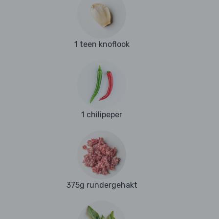
1 teen knoflook
1 chilipeper
375g rundergehakt