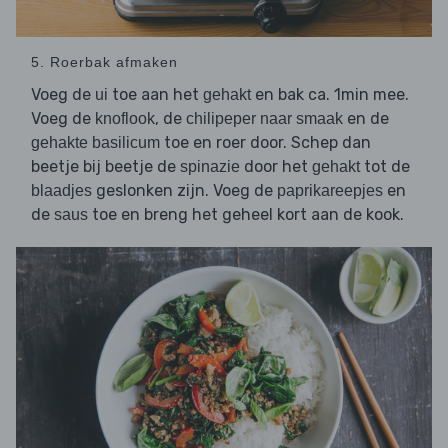
5. Roerbak afmaken
Voeg de
toe aan het
en bak ca. 1min mee.
ui
gehakt
Voeg de
, de
en de
knoflook
chilipeper naar smaak
toe en roer door. Schep dan
gehakte basilicum
beetje bij beetje de
door het
tot de
spinazie
gehakt
geslonken zijn. Voeg de
en
blaadjes
paprikareepjes
de
toe en breng het geheel kort aan de kook.
saus