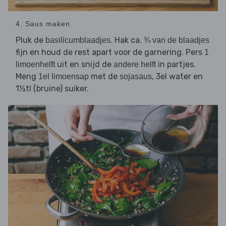
4. Saus maken
Pluk de
. Hak ca.
basilicumblaadjes
¾ van de blaadjes
fijn en houd de rest apart voor de garnering. Pers
1
uit en snijd de
in partjes.
limoenhelft
andere helft
Meng
met de
, 3el water en
1el limoensap
sojasaus
1½tl (bruine) suiker.