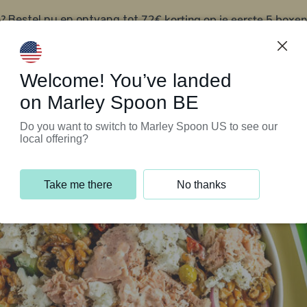
?
72€ korting op je eerste 5 boxen
Bestel nu en ontvang tot
t
Klantenservice
Welcome! You’ve landed
on Marley Spoon BE
Do you want to switch to Marley Spoon US to see our
local offering?
Take me there
No thanks