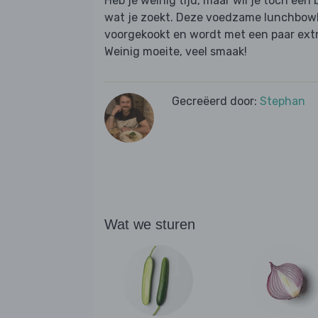
Heb je weinig tijd, maar wil je toch een 
wat je zoekt. Deze voedzame lunchbowl 
voorgekookt en wordt met een paar extra
Weinig moeite, veel smaak!
Gecreëerd door:
Stephan
Wat we sturen