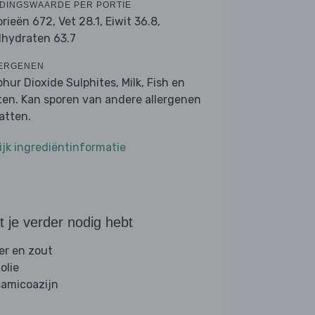
DINGSWAARDE PER PORTIE
orieën 672,
Vet 28.1,
Eiwit 36.8,
lhydraten 63.7
ERGENEN
phur Dioxide Sulphites, Milk, Fish en
ten. Kan sporen van andere allergenen
atten.
ijk ingrediëntinformatie
 je verder nodig hebt
er en zout
folie
samicoazijn