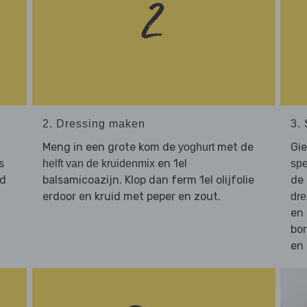
2. Dressing maken
3.
Meng in een grote kom de
met de
Gi
yoghurt
s
en 1el
helft van de kruidenmix
spe
jd
balsamicoazijn. Klop dan ferm 1el olijfolie
de
erdoor en kruid met peper en zout.
dre
en
bor
en 