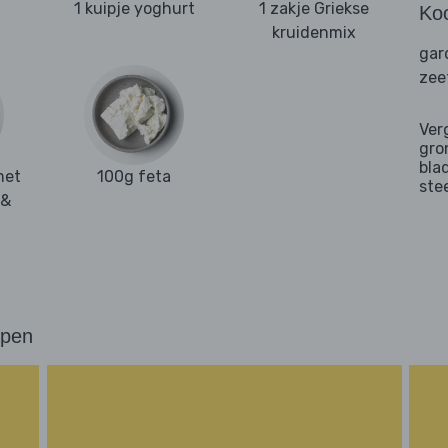
1 kuipje yoghurt
1 zakje Griekse
Ko
kruidenmix
gar
zee
Ver
gro
bla
met
100g feta
ste
 &
ppen