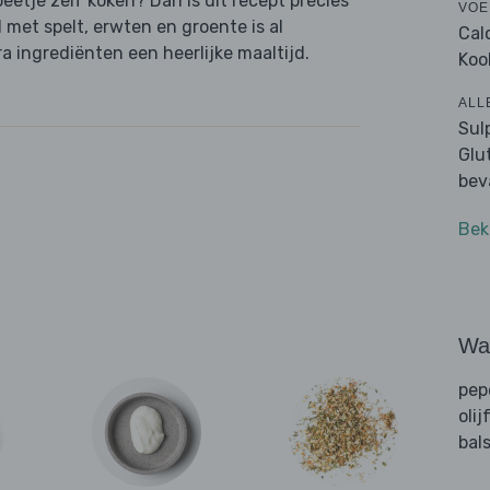
beetje zelf koken? Dan is dit recept precies
VOE
met spelt, erwten en groente is al
Cal
 ingrediënten een heerlijke maaltijd.
Koo
ALL
Sul
Glu
bev
Bek
Wat
pep
olij
bal