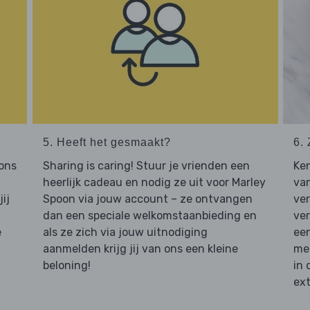
5. Heeft het gesmaakt?
6. 
 ons
Sharing is caring! Stuur je vrienden een
Ken
heerlijk cadeau en nodig ze uit voor Marley
van
ij
Spoon via jouw account – ze ontvangen
ve
dan een speciale welkomstaanbieding en
ver
e
als ze zich via jouw uitnodiging
een
aanmelden krijg jij van ons een kleine
mee
beloning!
in 
ext