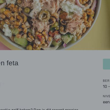
n feta
BER
10 
NIV
een