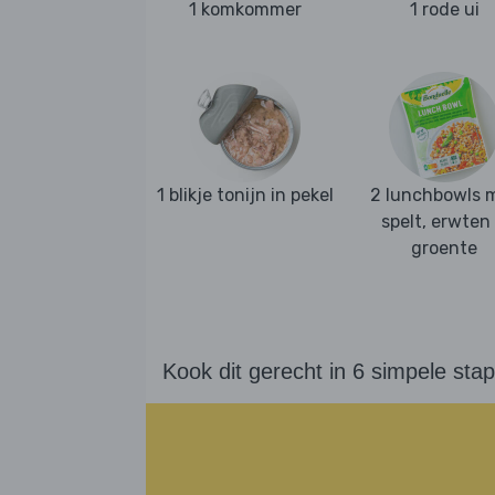
1 komkommer
1 rode ui
1 blikje tonijn in pekel
2 lunchbowls 
spelt, erwten
groente
Kook dit gerecht in 6 simpele sta