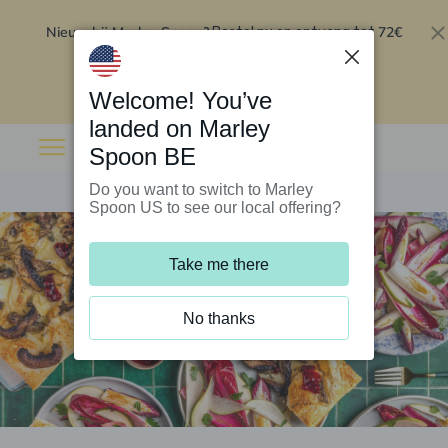
Nieuw bij Marley Spoon?
72€
Bestel nu en ontvang tot
korting op je eerste 5 boxen
.
Inwisselen
Welcome! You’ve
landed on Marley
Spoon BE
Do you want to switch to Marley
Spoon US to see our local offering?
Take me there
No thanks