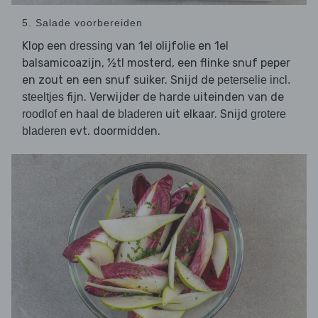
5. Salade voorbereiden
Klop een
van 1el olijfolie en 1el
dressing
balsamicoazijn, ½tl mosterd, een flinke snuf peper
en zout en een snuf suiker. Snijd de
peterselie incl.
fijn. Verwijder de harde uiteinden van de
steeltjes
en haal de
uit elkaar. Snijd
roodlof
bladeren
grotere
evt. doormidden.
bladeren