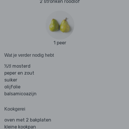
2 stronken roodlof
1 peer
Wat je verder nodig hebt
½tl mosterd
peper en zout
suiker
olijfolie
balsamicoazijn
Kookgerei
oven met 2 bakplaten
kleine kookpan