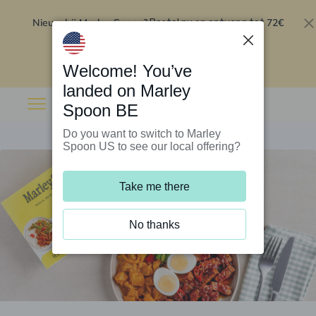
Nieuw bij Marley Spoon?
72€
Bestel nu en ontvang tot
korting op je eerste 5 boxen
.
Inwisselen
Welcome! You’ve
landed on Marley
Spoon BE
Do you want to switch to Marley
Spoon US to see our local offering?
Take me there
No thanks