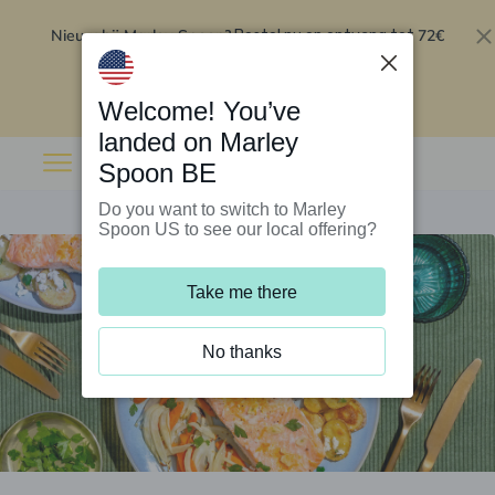
Nieuw bij Marley Spoon?
72€
Bestel nu en ontvang tot
korting op je eerste 5 boxen
.
Inwisselen
Welcome! You’ve
landed on Marley
Spoon BE
Do you want to switch to Marley
Spoon US to see our local offering?
Take me there
No thanks