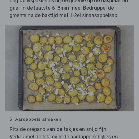
Leg de
bij de
op de bakplaat en
vispakketjes
groente
gaar in de laatste 6-8min mee. Bedruppel de
na de baktijd met
.
groente
1-2el sinaasappelsap
5. Aardappels afmaken
Rits de
van de takjes en snijd fijn.
oregano
Verkruimel de
over de
en
feta
aardappelschijfjes