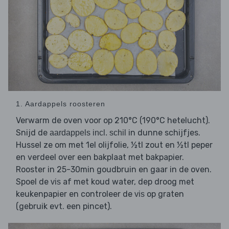
1. Aardappels roosteren
Verwarm de oven voor op 210°C (190°C hetelucht).
Snijd de
in dunne schijfjes.
aardappels incl. schil
Hussel ze om met 1el olijfolie, ½tl zout en ½tl peper
en verdeel over een bakplaat met bakpapier.
Rooster in 25-30min goudbruin en gaar in de oven.
Spoel de
af met koud water, dep droog met
vis
keukenpapier en controleer de
op graten
vis
(gebruik evt. een pincet).