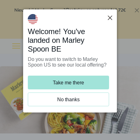
Nieuw bij Marley Spoon?
72€
Bestel nu en ontvang tot
korting op je eerste 5 boxen
.
Inwisselen
Welcome! You’ve
landed on Marley
Spoon BE
Do you want to switch to Marley
Spoon US to see our local offering?
Take me there
No thanks