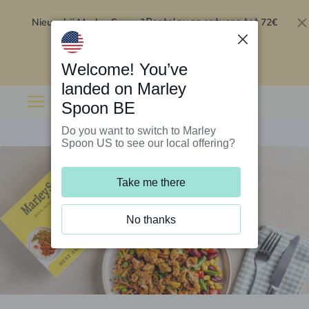
Nieuw bij Marley Spoon?
72€
Bestel nu en ontvang tot
korting op je eerste 5 boxen
.
Inwisselen
Welcome! You’ve
landed on Marley
Spoon BE
Do you want to switch to Marley
Spoon US to see our local offering?
Take me there
No thanks