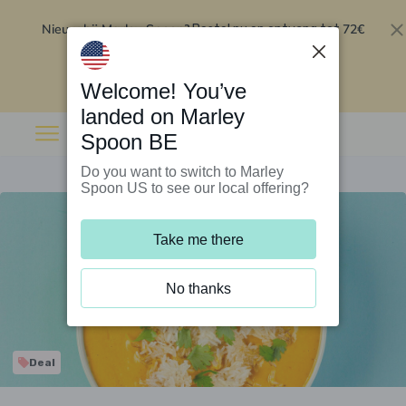
Nieuw bij Marley Spoon?
72€
Bestel nu en ontvang tot
korting op je eerste 5 boxen
.
Inwisselen
Welcome! You’ve
landed on Marley
Spoon BE
Do you want to switch to Marley
Spoon US to see our local offering?
Take me there
No thanks
Deal