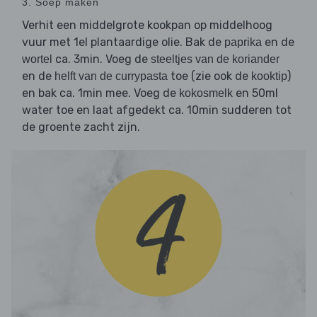
3. Soep maken
Verhit een middelgrote kookpan op middelhoog
vuur met 1el plantaardige olie. Bak de
en de
paprika
ca. 3min. Voeg de
wortel
steeltjes van de koriander
en de
toe (zie ook de
)
helft van de currypasta
kooktip
en bak ca. 1min mee. Voeg de
en 50ml
kokosmelk
water toe en laat afgedekt ca. 10min sudderen tot
de groente zacht zijn.