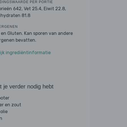
DINGSWAARDE PER PORTIE
orieën 642,
Vet 25.4,
Eiwit 22.8,
lhydraten 81.8
ERGENEN
k en Gluten. Kan sporen van andere
ergenen bevatten.
ijk ingrediëntinformatie
 je verder nodig hebt
boter
er en zout
folie
jn