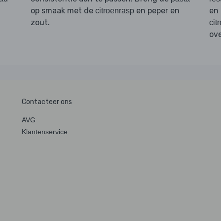
op smaak met de
en peper en
en 
citroenrasp
zout.
cit
ov
Contacteer ons
AVG
Klantenservice