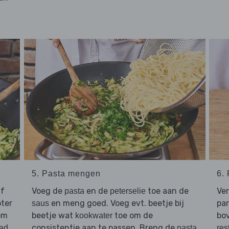
5. Pasta mengen
6.
uf
Voeg de
en de
toe aan de
Ve
pasta
peterselie
oter
en meng goed. Voeg evt. beetje bij
par
saus
om
beetje wat
toe om de
bo
kookwater
consistentie aan te passen. Breng de
ad
pasta
res