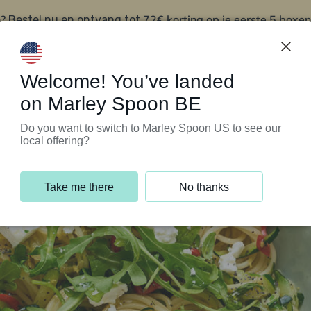
?
72€ korting op je eerste 5 boxen
Bestel nu en ontvang tot
t
Klantenservice
Welcome! You’ve landed
on Marley Spoon BE
Do you want to switch to Marley Spoon US to see our
local offering?
Take me there
No thanks