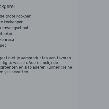
okgerei
delgrote kookpan
te koekenpan
kenweegschaal
tbeker
kenrasp
giet
geet niet je versproducten van tevoren
ndig te wassen. Voornamelijk de
dgroenten en slabladeren kunnen kleine
entjes bevatten.