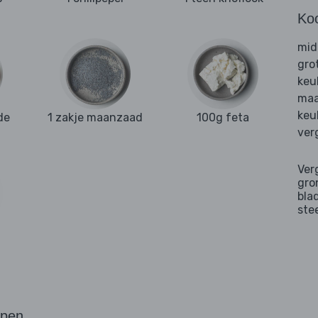
Ko
mid
gro
keu
maa
keu
de
1 zakje maanzaad
100g feta
ver
Ver
gro
bla
ste
ppen