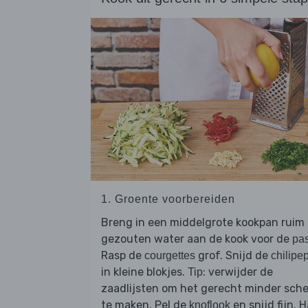
1. Groente voorbereiden
Breng in een middelgrote kookpan ruim
gezouten water aan de kook voor de
pa
Rasp de
grof. Snijd de
courgettes
chilipe
in kleine blokjes.
: verwijder de
Tip
zaadlijsten om het gerecht minder sch
te maken. Pel de
en snijd fijn. 
knoflook