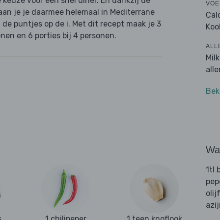
e keuze voor een snel diner. En dankzij de
VOE
waan je je daarmee helemaal in Mediterrane
Cal
e puntjes op de i. Met dit recept maak je 3
Koo
nen en 6 porties bij 4 personen.
ALL
Mil
all
Bek
Wat
1tl 
pep
olij
azi
s
1 chilipeper
1 teen knoflook