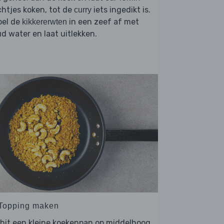
htjes koken, tot de
iets ingedikt is.
curry
oel de
in een zeef af met
kikkererwten
d water en laat uitlekken.
 Topping maken
hit een kleine koekenpan op middelhoog