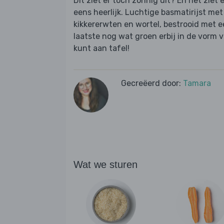
Dit ziet er toch zonnig uit? En het ziet 
eens heerlijk. Luchtige basmatirijst me
kikkererwten en wortel, bestrooid met 
laatste nog wat groen erbij in de vorm v
kunt aan tafel!
Gecreëerd door:
Tamara
Wat we sturen