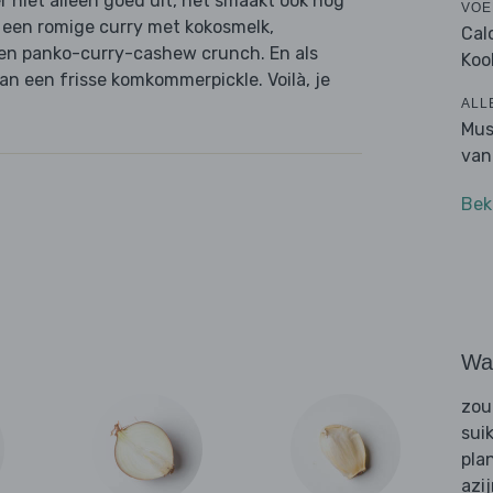
er niet alleen goed uit, het smaakt ook nog
VOE
t een romige curry met kokosmelk,
Cal
een panko-curry-cashew crunch. En als
Koo
an een frisse komkommerpickle. Voilà, je
ALL
Mus
van
Bek
Wat
zou
sui
pla
azi