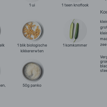
1 ui
1 teen knoflook
Ko
kle
gro
kle
maa
zee
elk
1 blik biologische
1 komkommer
kikkererwten
Ver
gro
bla
ste
en,
50g panko