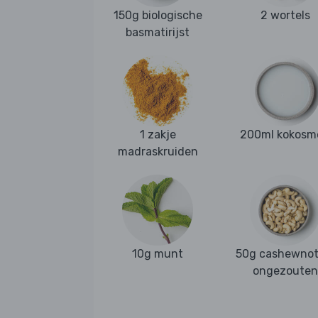
150g biologische
2 wortels
basmatirijst
1 zakje
200ml kokosm
madraskruiden
10g munt
50g cashewnot
ongezouten