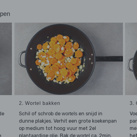
ppen
2. Wortel bakken
3.
de
Schil of schrob de
en snijd in
Vo
wortels
dunne plakjes. Verhit een grote koekenpan
pan
op medium tot hoog vuur met 2el
me
e
plantaardige olie. Bak de
ca. 2min.
het
wortel