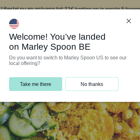
?
72€ korting op je eerste 5 boxen
Bestel nu en ontvang tot
t
Klantenservice
Welcome! You’ve landed
on Marley Spoon BE
Do you want to switch to Marley Spoon US to see our
local offering?
Take me there
No thanks