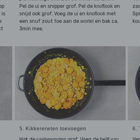
op
Pel de
en snipper grof. Pel de
en
zac
ui
knoflook
 is
snijd ook grof. Voeg de
en
met
Sp
ui
knoflook
e
een snuf zout toe aan de
en bak ca.
kou
wortel
kt
3min mee.
5. Kikkererwten toevoegen
6.
Hak de
grof. Voeg de
Ver
cashewnoten
helft van