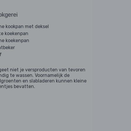
okgerei
ine kookpan met deksel
te koekenpan
ine koekenpan
tbeker
f
geet niet je versproducten van tevoren
ndig te wassen. Voornamelijk de
dgroenten en slabladeren kunnen kleine
entjes bevatten.