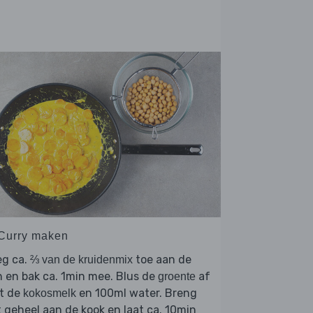
 Curry maken
eg ca.
toe aan de
⅔ van de kruidenmix
 en bak ca. 1min mee. Blus de
af
groente
t de
en 100ml water. Breng
kokosmelk
 geheel aan de kook en laat ca. 10min