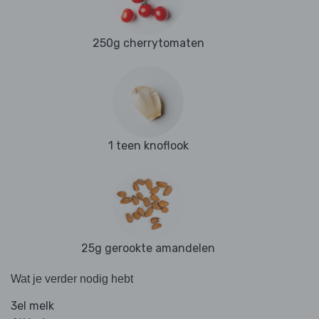
250g cherrytomaten
1 teen knoflook
25g gerookte amandelen
Wat je verder nodig hebt
3el melk