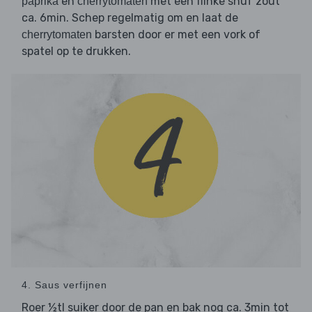
en
met een flinke snuf zout
paprika
cherrytomaten
ca. 6min. Schep regelmatig om en laat de
barsten door er met een vork of
cherrytomaten
spatel op te drukken.
4. Saus verfijnen
Roer ½tl suiker door de pan en bak nog ca. 3min tot