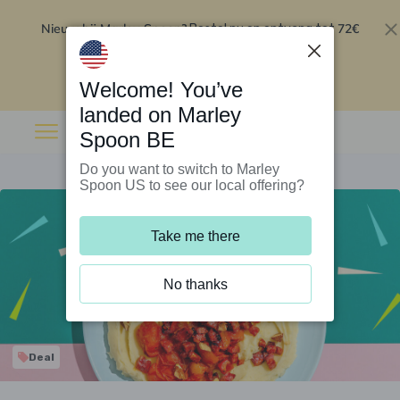
Nieuw bij Marley Spoon?
72€
Bestel nu en ontvang tot
korting op je eerste 5 boxen
.
Inwisselen
Welcome! You’ve
landed on Marley
Spoon BE
Do you want to switch to Marley
Spoon US to see our local offering?
Take me there
No thanks
Deal