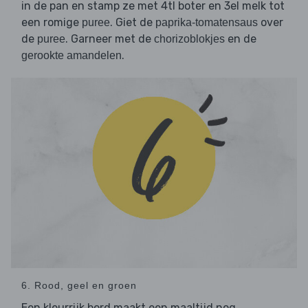
in de pan en stamp ze met 4tl boter en 3el melk tot
een romige
. Giet de
over
puree
paprika-tomatensaus
de
. Garneer met de
en de
puree
chorizoblokjes
.
gerookte amandelen
6. Rood, geel en groen
Een kleurrijk bord maakt een maaltijd nog