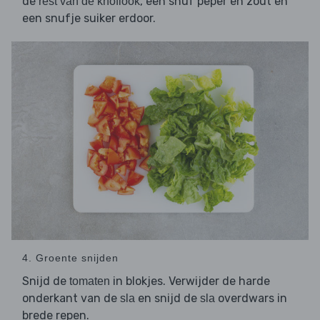
de
, een snuf peper en zout en
rest van de knoflook
een snufje suiker erdoor.
4. Groente snijden
Snijd de
in blokjes. Verwijder de harde
tomaten
onderkant van de
en snijd de
overdwars in
sla
sla
brede repen.