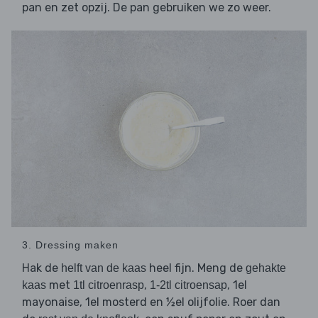
pan en zet opzij. De pan gebruiken we zo weer.
3. Dressing maken
Hak de
heel fijn. Meng de
helft van de kaas
gehakte
met
,
, 1el
kaas
1tl citroenrasp
1-2tl citroensap
mayonaise, 1el mosterd en ½el olijfolie. Roer dan