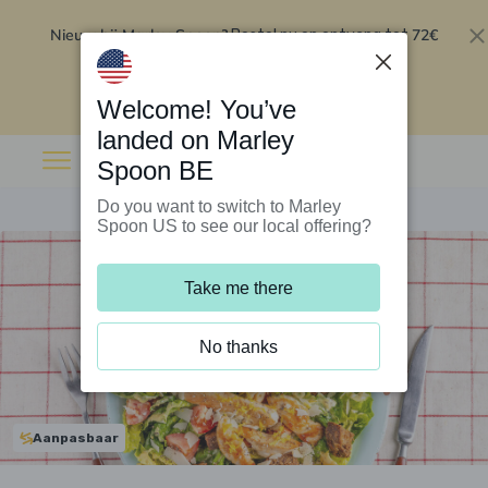
Nieuw bij Marley Spoon?
72€
Bestel nu en ontvang tot
korting op je eerste 5 boxen
.
Inwisselen
Welcome! You’ve
landed on Marley
Spoon BE
Do you want to switch to Marley
Spoon US to see our local offering?
Take me there
No thanks
Aanpasbaar