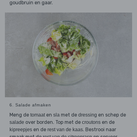
goudbruin en gaar.
6. Salade afmaken
Meng de
en
met de
en schep de
tomaat
sla
dressing
over borden. Top met de
en de
salade
croutons
en de
. Bestrooi naar
kipreepjes
rest van de kaas
smaak met de
en serveer.
rest van de citroenrasp