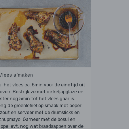
 Vlees afmaken
al het
ca. 5min voor de eindtijd uit
vlees
oven. Bestrijk ze met de
en
ketjapglaze
ster nog 5min tot het
gaar is.
vlees
eng de
op smaak met peper
groentefriet
 zout en serveer met de
en
drumsticks
. Garneer met de
en
tchupmayo
bosui
ppel evt. nog wat
over de
braadsappen