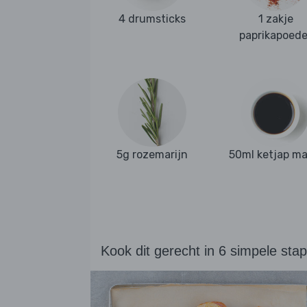
4 drumsticks
1 zakje
paprikapoede
5g rozemarijn
50ml ketjap ma
Kook dit gerecht in 6 simpele sta