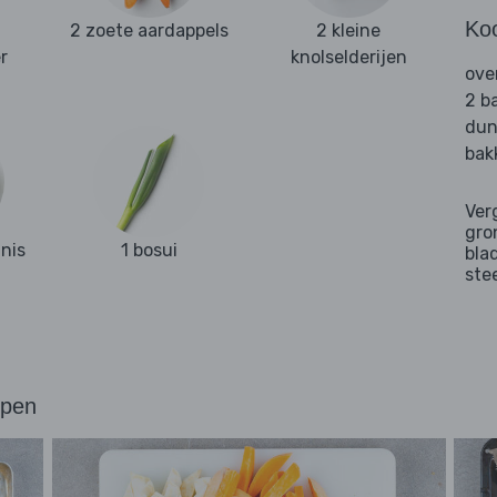
Ko
2 zoete aardappels
2 kleine
r
knolselderijen
ove
2 b
dun
bak
Ver
gro
nis
1 bosui
bla
ste
ppen