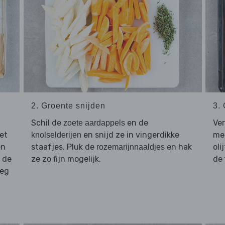
2. Groente snijden
3. 
Schil de
en de
Ve
zoete aardappels
et
en snijd ze in vingerdikke
met
knolselderijen
en
staafjes. Pluk de
en hak
oli
rozemarijnnaaldjes
 de
ze zo fijn mogelijk.
de
leg