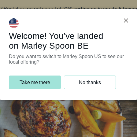
?
72€ korting op je eerste 5 boxen
Bestel nu en ontvang tot
t
Klantenservice
Welcome! You’ve landed
on Marley Spoon BE
Do you want to switch to Marley Spoon US to see our
local offering?
Take me there
No thanks