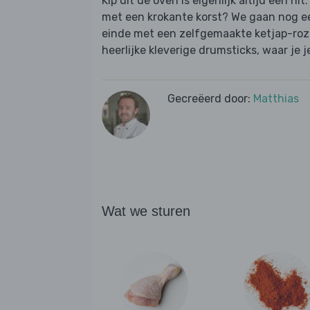
Kip uit de oven is eigenlijk altijd een h
met een krokante korst? We gaan nog een
einde met een zelfgemaakte ketjap-rozem
heerlijke kleverige drumsticks, waar je je 
Gecreëerd door:
Matthias
Wat we sturen