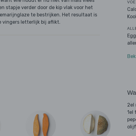
it. Want wie houdt er nu niet van mals vlees
VOE
 stapje verder door de kip vlak voor het
Cal
arijnglaze te bestrijken. Het resultaat is
Koo
vingers letterlijk bij aflikt.
ALL
Egg
all
Bek
Wat
2el
1el
pep
olij