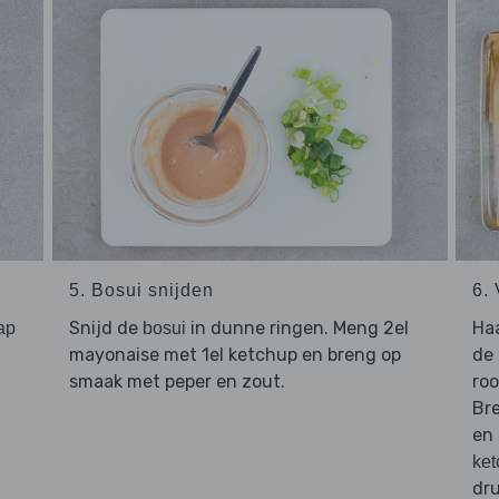
5. Bosui snijden
6.
Snijd de
in dunne ringen. Meng 2el
Ha
jap
bosui
mayonaise met 1el ketchup en breng op
de 
smaak met peper en zout.
roo
Br
en
ke
dru