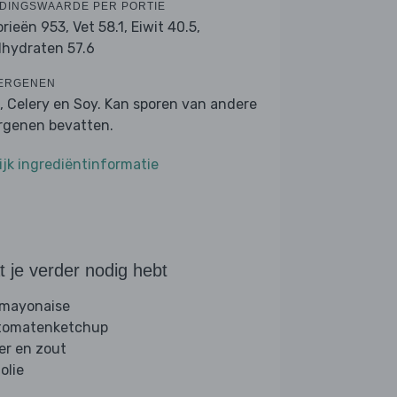
DINGSWAARDE PER PORTIE
orieën 953,
Vet 58.1,
Eiwit 40.5,
lhydraten 57.6
ERGENEN
, Celery en Soy. Kan sporen van andere
ergenen bevatten.
ijk ingrediëntinformatie
 je verder nodig hebt
 mayonaise
 tomatenketchup
er en zout
folie