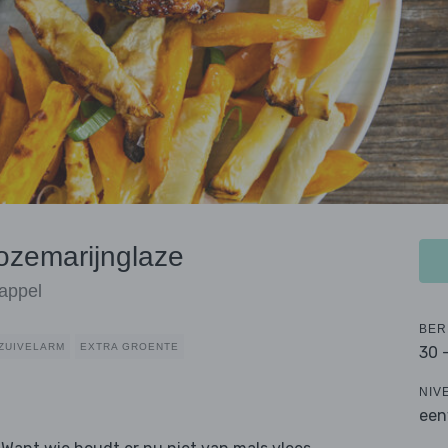
rozemarijnglaze
dappel
BER
ZUIVELARM
EXTRA GROENTE
30 
NIV
een