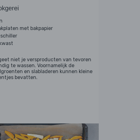
okgerei
n
akplaten met bakpapier
schiller
kwast
geet niet je versproducten van tevoren
ndig te wassen. Voornamelijk de
dgroenten en slabladeren kunnen kleine
entjes bevatten.