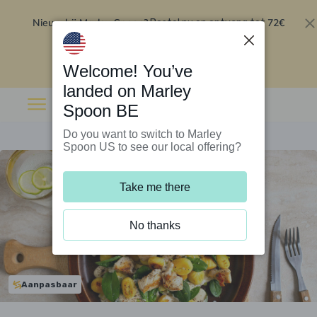
Nieuw bij Marley Spoon?
72€
Bestel nu en ontvang tot
korting op je eerste 5 boxen
.
Inwisselen
Welcome! You’ve
landed on Marley
Spoon BE
Do you want to switch to Marley
Spoon US to see our local offering?
Take me there
No thanks
Aanpasbaar