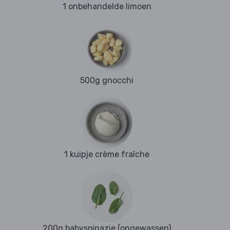
1 onbehandelde limoen
500g gnocchi
1 kuipje crème fraîche
200g babyspinazie (ongewassen)