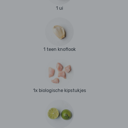
1 ui
1 teen knoflook
1x biologische kipstukjes