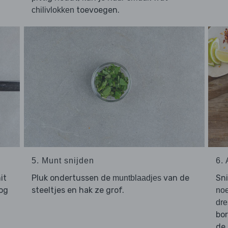
toevoegen.
chilivlokken
5. Munt snijden
6.
it
Pluk ondertussen de
van de
Sn
muntblaadjes
og
steeltjes en hak ze grof.
no
dre
bo
de