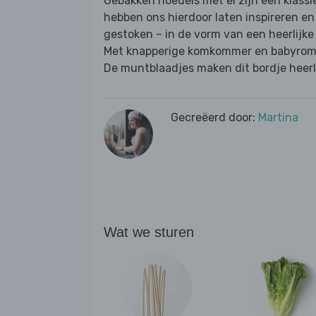
Gebakken noedels met ei zijn een klassie
hebben ons hierdoor laten inspireren en
gestoken – in de vorm van een heerlijk
Met knapperige komkommer en babyroman
De muntblaadjes maken dit bordje heerlij
Gecreëerd door:
Martina
Wat we sturen