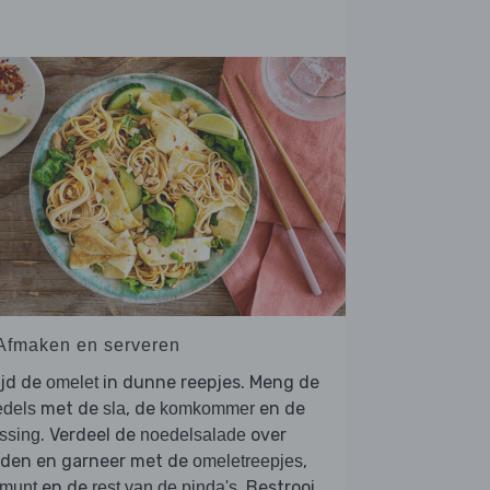
 Afmaken en serveren
ijd de
in dunne reepjes. Meng de
omelet
met de
, de
en de
edels
sla
komkommer
. Verdeel de
over
ssing
noedelsalade
rden en garneer met de
,
omeletreepjes
en de
. Bestrooi
munt
rest van de pinda's