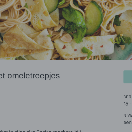
t omeletreepjes
BER
15 
NIV
een