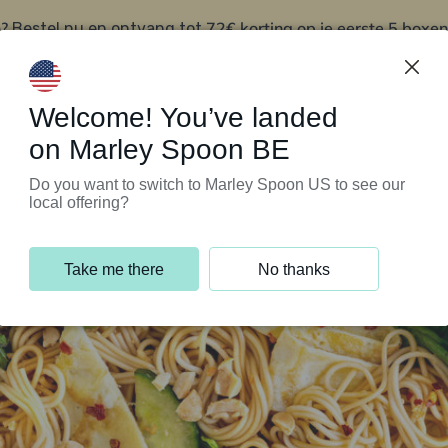
?
72€ korting op je eerste 5 boxen
Bestel nu en ontvang tot
t
Klantenservice
Welcome! You’ve landed
on Marley Spoon BE
Do you want to switch to Marley Spoon US to see our
local offering?
Take me there
No thanks