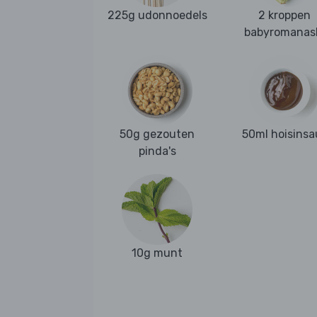
225g udonnoedels
2 kroppen
babyromanas
50g gezouten
50ml hoisinsa
pinda's
10g munt