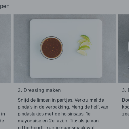
ppen
2. Dressing maken
3.
Snijd de
in partjes. Verkruimel de
Do
limoen
in de verpakking. Meng de
koo
pinda's
helft van
in
met de
, 1el
zee
pindastukjes
hoisinsaus
de
mayonaise en 2el azijn.
: als je van
Tip
pittig houdt, kun je naar smaak wat