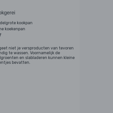
okgerei
delgrote kookpan
ine koekenpan
f
geet niet je versproducten van tevoren
ndig te wassen. Voornamelijk de
dgroenten en slabladeren kunnen kleine
entjes bevatten.