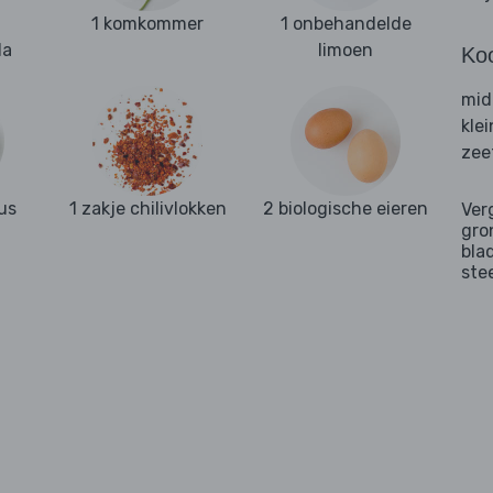
1 komkommer
1 onbehandelde
la
limoen
Ko
mid
kle
zee
us
1 zakje chilivlokken
2 biologische eieren
Ver
gro
bla
ste