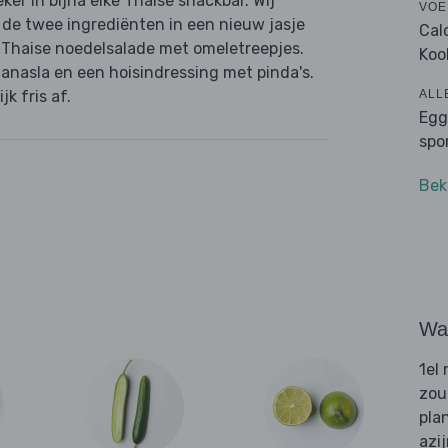
ker in bijna elke Thaise snackbar. Wij
VOE
 de twee ingrediënten in een nieuw jasje
Cal
e Thaise noedelsalade met omeletreepjes.
Koo
asla en een hoisindressing met pinda's.
ALL
k fris af.
Egg
spo
Bek
Wat
1el
zou
pla
azi