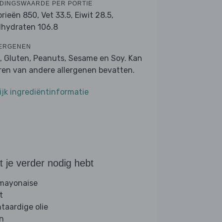
DINGSWAARDE PER PORTIE
orieën 850,
Vet 33.5,
Eiwit 28.5,
lhydraten 106.8
ERGENEN
, Gluten, Peanuts, Sesame en Soy. Kan
ren van andere allergenen bevatten.
ijk ingrediëntinformatie
 je verder nodig hebt
 mayonaise
t
ntaardige olie
jn