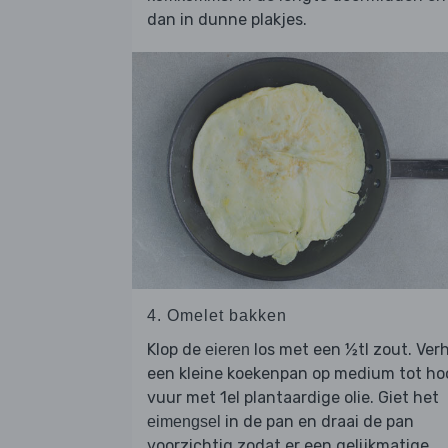
dan in dunne plakjes.
4. Omelet bakken
Klop de
los met een ½tl zout. Verh
eieren
een kleine koekenpan op medium tot ho
vuur met 1el plantaardige olie. Giet het
in de pan en draai de pan
eimengsel
voorzichtig zodat er een gelijkmatige