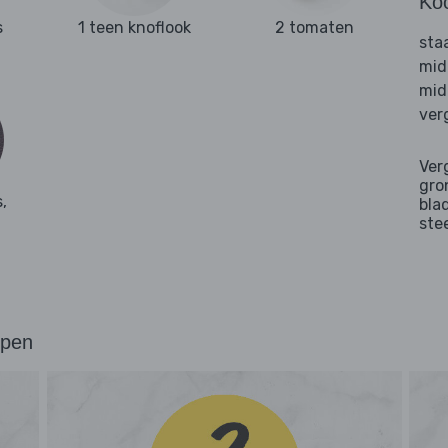
Ko
s
1 teen knoflook
2 tomaten
sta
mid
mid
ver
Ver
gro
,
bla
ste
ppen