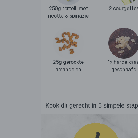
250g tortelli met
2 courgette
ricotta & spinazie
25g gerookte
1x harde kaas
amandelen
geschaafd
Kook dit gerecht in 6 simpele sta