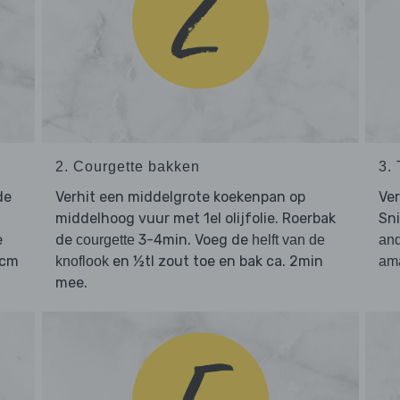
2. Courgette bakken
3.
de
Verhit een middelgrote koekenpan op
Ver
middelhoog vuur met 1el olijfolie. Roerbak
Sn
e
de
3-4min. Voeg de
courgette
helft van de
and
1cm
en ½tl zout toe en bak ca. 2min
knoflook
am
mee.