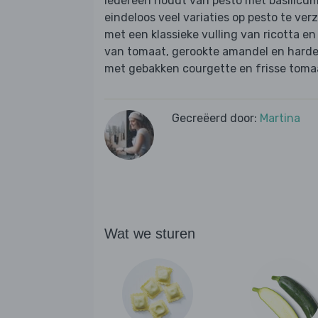
Iedereen houdt van pesto met basilicum 
eindeloos veel variaties op pesto te ver
met een klassieke vulling van ricotta e
van tomaat, gerookte amandel en harde 
met gebakken courgette en frisse toma
Gecreëerd door:
Martina
Wat we sturen