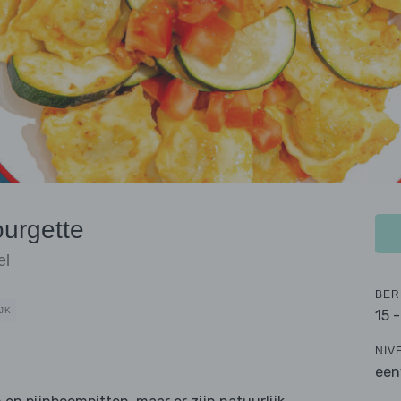
ourgette
el
BER
JK
15 
NIV
een