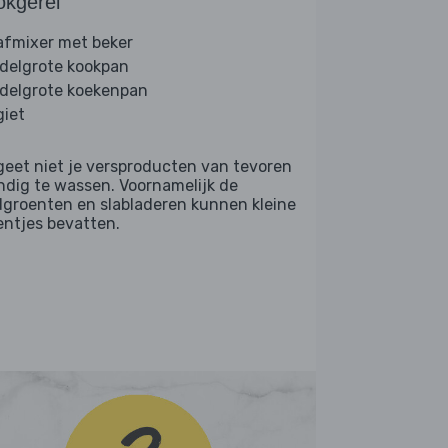
okgerei
afmixer met beker
delgrote kookpan
delgrote koekenpan
giet
geet niet je versproducten van tevoren
ndig te wassen. Voornamelijk de
dgroenten en slabladeren kunnen kleine
entjes bevatten.