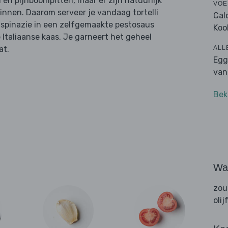
en pijnboompitten, maar er zijn natuurlijk
VOE
zinnen. Daarom serveer je vandaag tortelli
Cal
n spinazie in een zelfgemaakte pestosaus
Koo
Italiaanse kaas. Je garneert het geheel
ALL
at.
Egg
van
Bek
Wat
zou
olij