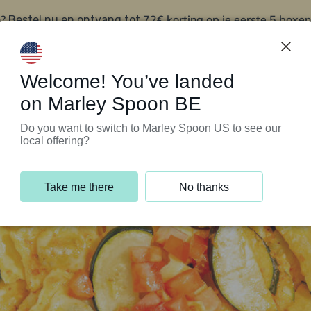
?
72€ korting op je eerste 5 boxen
Bestel nu en ontvang tot
t
Klantenservice
Welcome! You’ve landed
on Marley Spoon BE
Do you want to switch to Marley Spoon US to see our
local offering?
Take me there
No thanks