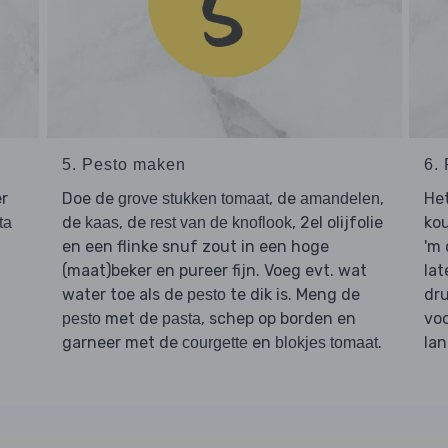
5. Pesto maken
6. 
r
Doe de
, de
,
Het
grove stukken tomaat
amandelen
de
, de
, 2el olijfolie
kou
ta
kaas
rest van de knoflook
en een flinke snuf zout in een hoge
'm 
(maat)beker en pureer fijn. Voeg evt. wat
lat
water toe als de
te dik is. Meng de
dru
pesto
met de
, schep op borden en
voo
pesto
pasta
garneer met de
en
.
lan
courgette
blokjes tomaat