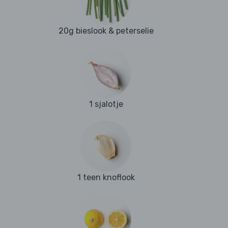
20g bieslook & peterselie
1 sjalotje
1 teen knoflook