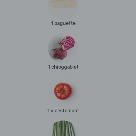
1 baguette
1 chioggabiet
1 vleestomaat