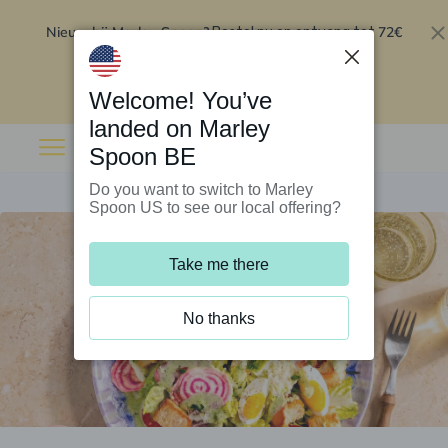
Nieuw bij Marley Spoon?
72€
Bestel nu en ontvang tot
korting op je eerste 5 boxen
.
Inwisselen
Welcome! You’ve
landed on Marley
Spoon BE
Do you want to switch to Marley
Spoon US to see our local offering?
Take me there
No thanks