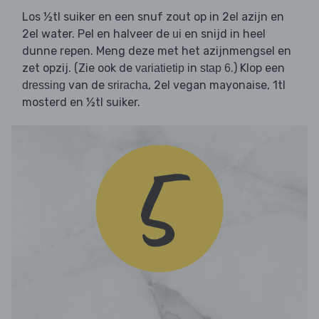
Los ½tl suiker en een snuf zout op in 2el azijn en
2el water. Pel en halveer de
en snijd in heel
ui
dunne repen. Meng deze met het azijnmengsel en
zet opzij. (Zie ook de
in
.) Klop een
variatietip
stap 6
van de
, 2el vegan mayonaise, 1tl
dressing
sriracha
mosterd en ½tl suiker.