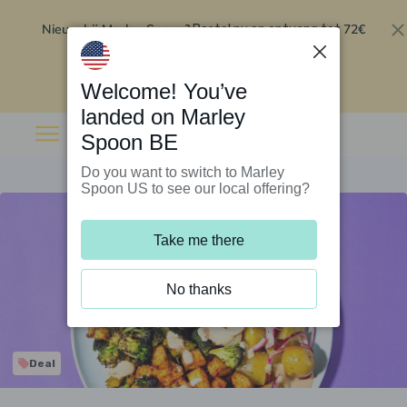
Nieuw bij Marley Spoon?
72€
Bestel nu en ontvang tot
korting op je eerste 5 boxen
.
Inwisselen
Welcome! You’ve
landed on Marley
Spoon BE
Do you want to switch to Marley
Spoon US to see our local offering?
Take me there
No thanks
Deal