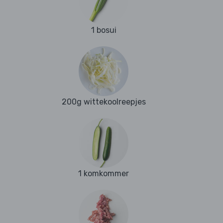
1 bosui
200g wittekoolreepjes
1 komkommer