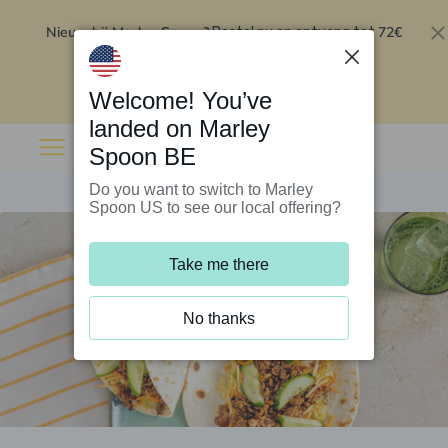
Nieuw bij Marley Spoon?
72€
Bestel nu en ontvang tot
korting op je eerste 5 boxen
.
Inwisselen
Welcome! You’ve
landed on Marley
Spoon BE
Do you want to switch to Marley
Spoon US to see our local offering?
Take me there
No thanks