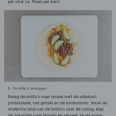
per stuk ca. 15sec per kant.
6. Tortilla's beleggen
Beleg de
naar smaak met de
tortilla's
wittekool-
, het
en de
. Vouw de
pindasalade
gehakt
komkommer
onderste rand van de
over de
, klap
tortilla's
vulling
de zijkanten naar binnen en serveer ze als
.
wraps